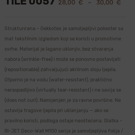
TILE 0057
28,00
€
–
30,00
€
Strukturirana – Gekkotex je samoljepljivi poliester sa
mat tekstilnim izgledom koji se koristi u promotivne
svrhe. Materijal je lagano uklonjiv, bez stvaranja
nabora (wrinkle-free) i može se ponovno postavljati
(repositionable) zahvaljujući akrilnom sloju ljepila.
Otporno je na vodu (water-resistant), praktično
neraspadljivo (virtually tear-resistant) i ne savija se
(does not curl). Namijenjen je za ravne površine. Ne
ostavlja tragove ljepila pri uklanjanju — ako se
pravilno koristi, podloga ostaje neoštećena. Glatka –
RI-JET Deco-Wall M100 serija je samoljepljiva folija /