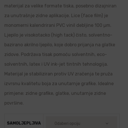
materijal za velike formate tiska, posebno dizajniran
za unutrašnje zidne aplikacije. Lice (face film) je
monomerni kalendrirani PVC vinil debljine 100 µm.
Ljepilo je visokotacko (high tack) čisto, solventno-
bazirano akrilno ljepilo, koje dobro prijanja na glatke
zidove. Podržava tisak pomoću solventnih, eco-
solventnih, latex i UV ink-jet tintnih tehnologija.
Materijal je stabiliziran protiv UV zračenja te pruža
izvrsnu kvalitetu boja za unutarnje grafike. Idealne
primjene: zidne grafike, glatke, unutarnje zidne
površine.
SAMOLJEPLJIVA