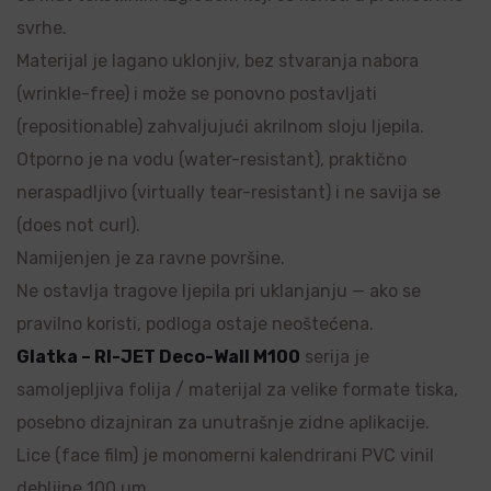
svrhe.
Materijal je lagano uklonjiv, bez stvaranja nabora
(wrinkle-free) i može se ponovno postavljati
(repositionable) zahvaljujući akrilnom sloju ljepila.
Otporno je na vodu (water-resistant), praktično
neraspadljivo (virtually tear-resistant) i ne savija se
(does not curl).
Namijenjen je za ravne površine.
Ne ostavlja tragove ljepila pri uklanjanju — ako se
pravilno koristi, podloga ostaje neoštećena.
Glatka – RI-JET Deco-Wall M100
serija je
samoljepljiva folija / materijal za velike formate tiska,
posebno dizajniran za unutrašnje zidne aplikacije.
Lice (face film) je monomerni kalendrirani PVC vinil
debljine 100 µm.