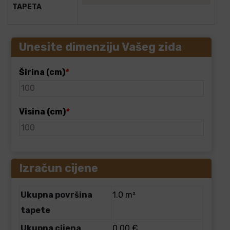
TAPETA
Unesite dimenziju Vašeg zida
Širina (cm)
*
Visina (cm)
*
Izračun cijene
Ukupna površina
1.0 m²
tapete
Ukupna cijena
0.00 €