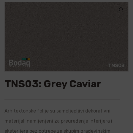
🔍
TNS03: Grey Caviar
Arhitektonske folije su samoljepljivi dekorativni
materijali namijenjeni za preuređenje interijera i
eksterijera bez potrebe za skupim građevinskim