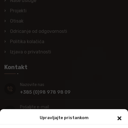
Naše usluge
Projekti
Otisak
Odricanje od odgovornosti
Politika kolačića
Izjava o privatnosti
Kontakt
Nazovite nas
+385 (0)98 978 98 09
Pošaljite e-mail
info@kupitapetu.com
Upravljajte pristankom