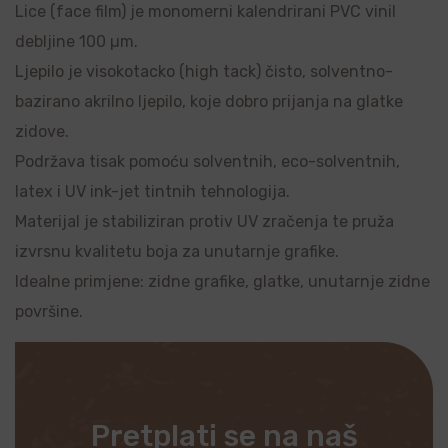
Lice (face film) je monomerni kalendrirani PVC vinil
debljine 100 µm.
Ljepilo je visokotacko (high tack) čisto, solventno-
bazirano akrilno ljepilo, koje dobro prijanja na glatke
zidove.
Podržava tisak pomoću solventnih, eco-solventnih,
latex i UV ink-jet tintnih tehnologija.
Materijal je stabiliziran protiv UV zračenja te pruža
izvrsnu kvalitetu boja za unutarnje grafike.
Idealne primjene: zidne grafike, glatke, unutarnje zidne
površine.
Pretplati se na naš