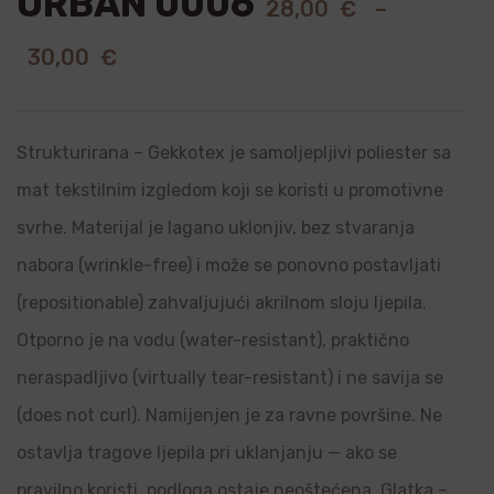
URBAN 0006
28,00
€
–
30,00
€
Strukturirana – Gekkotex je samoljepljivi poliester sa
mat tekstilnim izgledom koji se koristi u promotivne
svrhe. Materijal je lagano uklonjiv, bez stvaranja
nabora (wrinkle-free) i može se ponovno postavljati
(repositionable) zahvaljujući akrilnom sloju ljepila.
Otporno je na vodu (water-resistant), praktično
neraspadljivo (virtually tear-resistant) i ne savija se
(does not curl). Namijenjen je za ravne površine. Ne
ostavlja tragove ljepila pri uklanjanju — ako se
pravilno koristi, podloga ostaje neoštećena. Glatka –