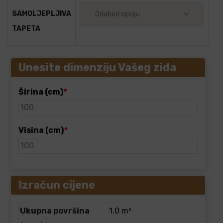
SAMOLJEPLJIVA
TAPETA
Unesite dimenziju Vašeg zida
Širina (cm)
*
Visina (cm)
*
Izračun cijene
Ukupna površina
1.0 m²