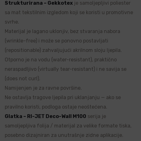
Strukturirana – Gekkotex
je samoljepljivi poliester
sa mat tekstilnim izgledom koji se koristi u promotivne
svrhe.
Materijal je lagano uklonjiv, bez stvaranja nabora
(wrinkle-free) i može se ponovno postavljati
(repositionable) zahvaljujući akrilnom sloju ljepila.
Otporno je na vodu (water-resistant), praktično
neraspadljivo (virtually tear-resistant) i ne savija se
(does not curl).
Namijenjen je za ravne površine.
Ne ostavlja tragove ljepila pri uklanjanju — ako se
pravilno koristi, podloga ostaje neoštećena.
Glatka – RI-JET Deco-Wall M100
serija je
samoljepljiva folija / materijal za velike formate tiska,
posebno dizajniran za unutrašnje zidne aplikacije.