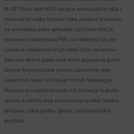
RI-JET Deco-Wall M100 serija je samoljepljiva folija /
materijal za velike formate tiska, posebno dizajniran
za unutrašnje zidne aplikacije. Lice (face film) je
monomerni kalendrirani PVC vinil debljine 100 µm.
Ljepilo je visokotacko (high tack) čisto, solventno-
bazirano akrilno ljepilo, koje dobro prijanja na glatke
zidove. Podržava tisak pomoću solventnih, eco-
solventnih, latex i UV ink-jet tintnih tehnologija.
Materijal je stabiliziran protiv UV zračenja te pruža
izvrsnu kvalitetu boja za unutarnje grafike. Idealne
primjene: zidne grafike, glatke, unutarnje zidne
površine.