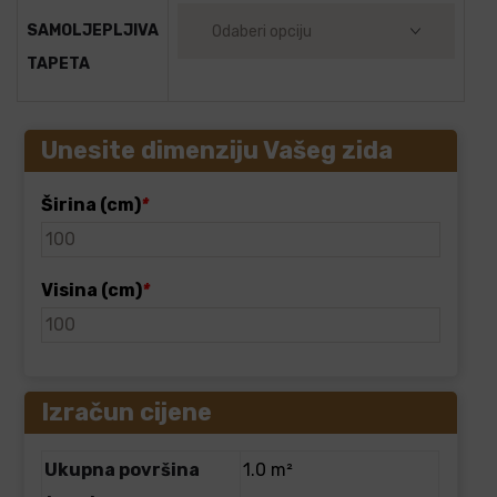
SAMOLJEPLJIVA
TAPETA
Unesite dimenziju Vašeg zida
Širina (cm)
*
Visina (cm)
*
Izračun cijene
Ukupna površina
1.0 m²