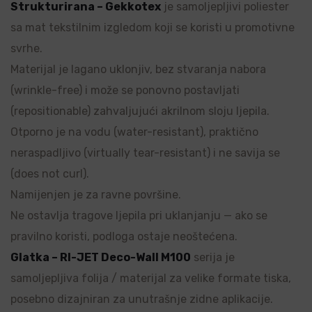
Strukturirana – Gekkotex
je samoljepljivi poliester
sa mat tekstilnim izgledom koji se koristi u promotivne
svrhe.
Materijal je lagano uklonjiv, bez stvaranja nabora
(wrinkle-free) i može se ponovno postavljati
(repositionable) zahvaljujući akrilnom sloju ljepila.
Otporno je na vodu (water-resistant), praktično
neraspadljivo (virtually tear-resistant) i ne savija se
(does not curl).
Namijenjen je za ravne površine.
Ne ostavlja tragove ljepila pri uklanjanju — ako se
pravilno koristi, podloga ostaje neoštećena.
Glatka – RI-JET Deco-Wall M100
serija je
samoljepljiva folija / materijal za velike formate tiska,
posebno dizajniran za unutrašnje zidne aplikacije.