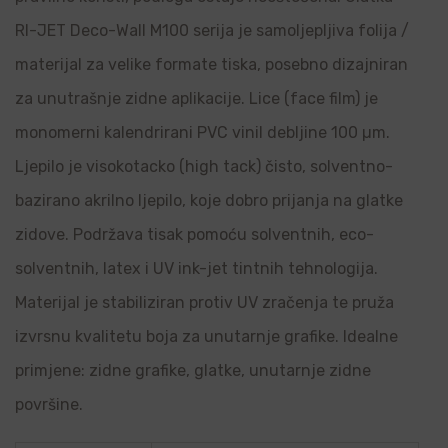
RI-JET Deco-Wall M100 serija je samoljepljiva folija /
materijal za velike formate tiska, posebno dizajniran
za unutrašnje zidne aplikacije. Lice (face film) je
monomerni kalendrirani PVC vinil debljine 100 µm.
Ljepilo je visokotacko (high tack) čisto, solventno-
bazirano akrilno ljepilo, koje dobro prijanja na glatke
zidove. Podržava tisak pomoću solventnih, eco-
solventnih, latex i UV ink-jet tintnih tehnologija.
Materijal je stabiliziran protiv UV zračenja te pruža
izvrsnu kvalitetu boja za unutarnje grafike. Idealne
primjene: zidne grafike, glatke, unutarnje zidne
površine.