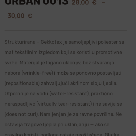
URBAN 0013
28,00
€
–
30,00
€
Strukturirana – Gekkotex je samoljepljivi poliester sa
mat tekstilnim izgledom koji se koristi u promotivne
svrhe. Materijal je lagano uklonjiv, bez stvaranja
nabora (wrinkle-free) i može se ponovno postavljati
(repositionable) zahvaljujući akrilnom sloju ljepila.
Otporno je na vodu (water-resistant), praktično
neraspadljivo (virtually tear-resistant) i ne savija se
(does not curl). Namijenjen je za ravne površine. Ne
ostavlja tragove ljepila pri uklanjanju — ako se
pravilno koristi, podloga ostaje neoštećena. Glatka –