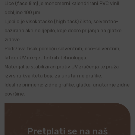
Lice (face film) je monomerni kalendrirani PVC vinil
debljine 100 µm.
Ljepilo je visokotacko (high tack) čisto, solventno-
bazirano akrilno ljepilo, koje dobro prijanja na glatke
zidove.
Podržava tisak pomoću solventnih, eco-solventnih,
latex i UV ink-jet tintnih tehnologija.
Materijal je stabiliziran protiv UV zračenja te pruža
izvrsnu kvalitetu boja za unutarnje grafike.
Idealne primjene: zidne grafike, glatke, unutarnje zidne
površine.
Pretplati se na naš