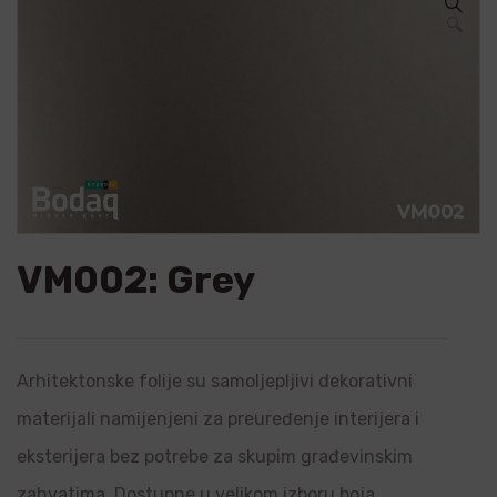
🔍
VM002: Grey
Arhitektonske folije su samoljepljivi dekorativni
materijali namijenjeni za preuređenje interijera i
eksterijera bez potrebe za skupim građevinskim
zahvatima. Dostupne u velikom izboru boja,