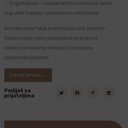
✅ Dugotrajnost – visokokvalitetni materijali jamče
dug vijek trajanja i jednostavno održavanje.
Arhitektonske folije predstavljaju brz, estetski i
funkcionalan način preoblikovanja prostora –
idealne za moderne interijere i zahtjevne
dizajnerske projekte.
Zatraži ponudu →
Podijeli sa
prijateljima