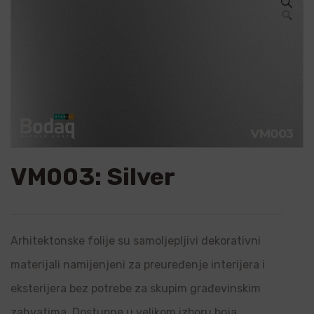
🔍
VM003: Silver
Arhitektonske folije su samoljepljivi dekorativni
materijali namijenjeni za preuređenje interijera i
eksterijera bez potrebe za skupim građevinskim
zahvatima. Dostupne u velikom izboru boja,