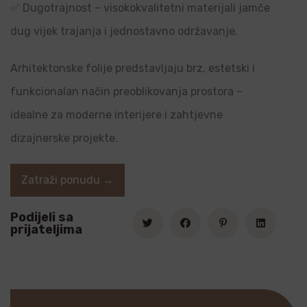
✅ Dugotrajnost – visokokvalitetni materijali jamče
dug vijek trajanja i jednostavno održavanje.
Arhitektonske folije predstavljaju brz, estetski i
funkcionalan način preoblikovanja prostora –
idealne za moderne interijere i zahtjevne
dizajnerske projekte.
Zatraži ponudu →
Podijeli sa
prijateljima