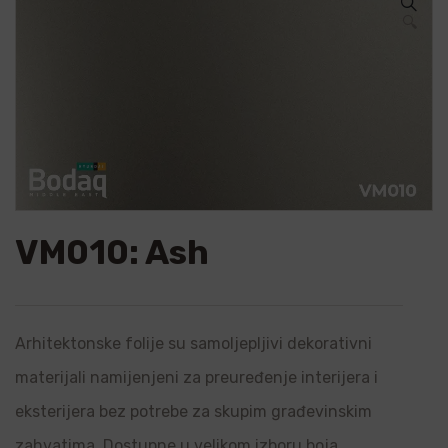
🔍
VM010: Ash
Arhitektonske folije su samoljepljivi dekorativni
materijali namijenjeni za preuređenje interijera i
eksterijera bez potrebe za skupim građevinskim
zahvatima. Dostupne u velikom izboru boja,