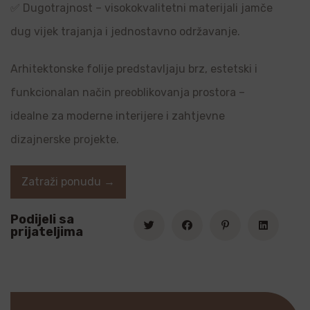
✅ Dugotrajnost – visokokvalitetni materijali jamče
dug vijek trajanja i jednostavno održavanje.
Arhitektonske folije predstavljaju brz, estetski i
funkcionalan način preoblikovanja prostora –
idealne za moderne interijere i zahtjevne
dizajnerske projekte.
Zatraži ponudu →
Podijeli sa
prijateljima