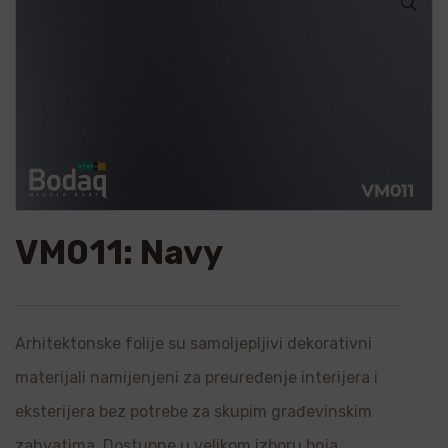
🔍
VM011: Navy
Arhitektonske folije su samoljepljivi dekorativni
materijali namijenjeni za preuređenje interijera i
eksterijera bez potrebe za skupim građevinskim
zahvatima. Dostupne u velikom izboru boja,