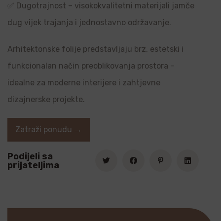
✅ Dugotrajnost – visokokvalitetni materijali jamče
dug vijek trajanja i jednostavno održavanje.
Arhitektonske folije predstavljaju brz, estetski i
funkcionalan način preoblikovanja prostora –
idealne za moderne interijere i zahtjevne
dizajnerske projekte.
Zatraži ponudu →
Podijeli sa
prijateljima