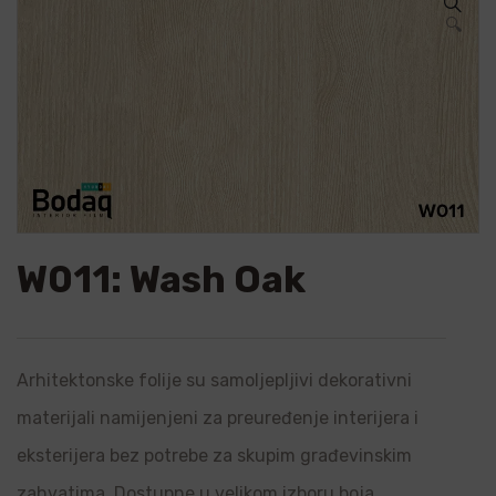
🔍
W011: Wash Oak
Arhitektonske folije su samoljepljivi dekorativni
materijali namijenjeni za preuređenje interijera i
eksterijera bez potrebe za skupim građevinskim
zahvatima. Dostupne u velikom izboru boja,