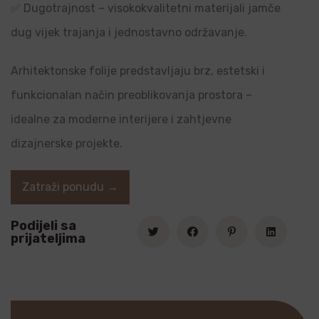
✅ Dugotrajnost – visokokvalitetni materijali jamče
dug vijek trajanja i jednostavno održavanje.
Arhitektonske folije predstavljaju brz, estetski i
funkcionalan način preoblikovanja prostora –
idealne za moderne interijere i zahtjevne
dizajnerske projekte.
Zatraži ponudu →
Podijeli sa
prijateljima