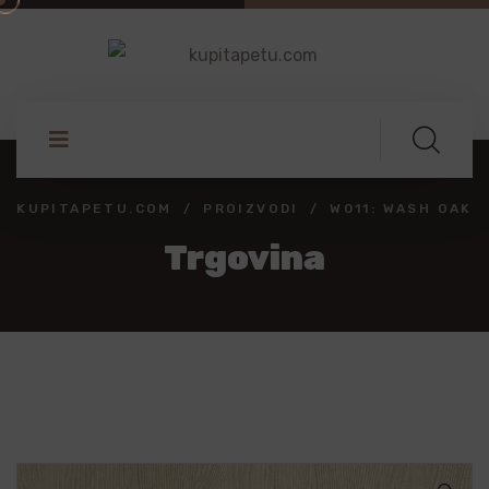
KUPITAPETU.COM
PROIZVODI
W011: WASH OAK
Trgovina