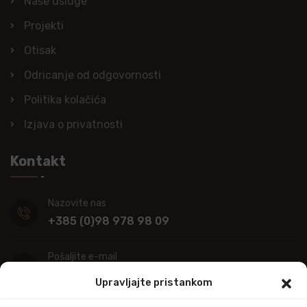
Naše usluge
Projekti
Otisak
Odricanje od odgovornosti
Politika kolačića
Izjava o privatnosti
Kontakt
Nazovite nas
+385 (0)98 978 98 09
Pošaljite e-mail
info@kupitapetu.com
Upravljajte pristankom