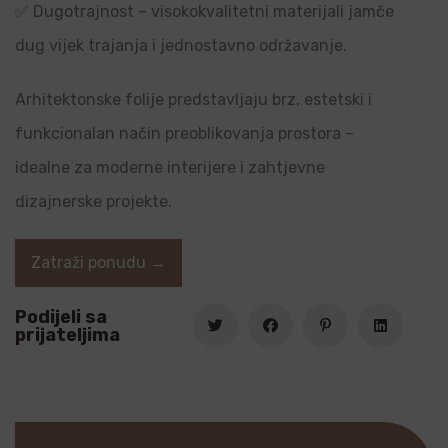
✅ Dugotrajnost – visokokvalitetni materijali jamče
dug vijek trajanja i jednostavno održavanje.
Arhitektonske folije predstavljaju brz, estetski i
funkcionalan način preoblikovanja prostora –
idealne za moderne interijere i zahtjevne
dizajnerske projekte.
Zatraži ponudu →
Podijeli sa
prijateljima