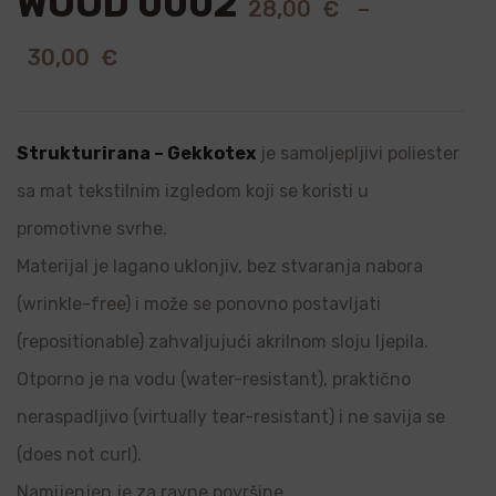
WOOD 0002
28,00
€
–
30,00
€
Strukturirana – Gekkotex
je samoljepljivi poliester
sa mat tekstilnim izgledom koji se koristi u
promotivne svrhe.
Materijal je lagano uklonjiv, bez stvaranja nabora
(wrinkle-free) i može se ponovno postavljati
(repositionable) zahvaljujući akrilnom sloju ljepila.
Otporno je na vodu (water-resistant), praktično
neraspadljivo (virtually tear-resistant) i ne savija se
(does not curl).
Namijenjen je za ravne površine.