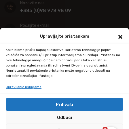
Nazovite nas
+385 (0)98 978 98 09
Pošaljite e-mail
info@kupitapetu.com
Upravljajte pristankom
Adresa
Kako bismo pružili najbolja iskustva, koristimo tehnologije poput
Industrijska ulica 39,
kolačića za pohranu i/ili pristup informacijama o uređaju. Pristanak na
ove tehnologije omogućit će nam obradu podataka kao što su
34000 Požega
ponašanje pregledavanja ili jedinstveni ID-ovi na ovoj stranici.
Nepristanak ili povlačenje pristanka može negativno utjecati na
određene značajke i funkcije.
Upravljanje uslugama
Prihvati
© Copyright 2024 by kupitapetu.com
Odbaci