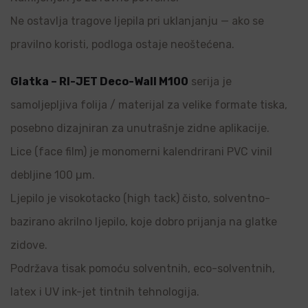
Ne ostavlja tragove ljepila pri uklanjanju — ako se
pravilno koristi, podloga ostaje neoštećena.
Glatka – RI-JET Deco-Wall M100
serija je
samoljepljiva folija / materijal za velike formate tiska,
posebno dizajniran za unutrašnje zidne aplikacije.
Lice (face film) je monomerni kalendrirani PVC vinil
debljine 100 µm.
Ljepilo je visokotacko (high tack) čisto, solventno-
bazirano akrilno ljepilo, koje dobro prijanja na glatke
zidove.
Podržava tisak pomoću solventnih, eco-solventnih,
latex i UV ink-jet tintnih tehnologija.