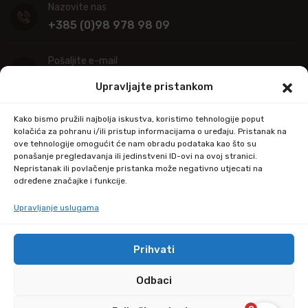
Nazovite nas
+385 (0)98 978 98 09
Pošaljite e-mail
info@kupitapetu.com
Upravljajte pristankom
Adresa
Kako bismo pružili najbolja iskustva, koristimo tehnologije poput
Industrijska ulica 39,
kolačića za pohranu i/ili pristup informacijama o uređaju. Pristanak na
ove tehnologije omogućit će nam obradu podataka kao što su
34000 Požega
ponašanje pregledavanja ili jedinstveni ID-ovi na ovoj stranici.
Nepristanak ili povlačenje pristanka može negativno utjecati na
određene značajke i funkcije.
Upravljanje uslugama
Prihvati
© Copyright 2024 by kupitapetu.com
Odbaci