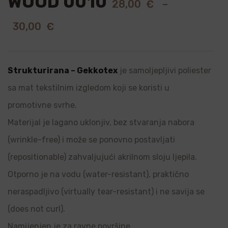
WOOD 0010
28,00
€
–
30,00
€
Strukturirana – Gekkotex
je samoljepljivi poliester
sa mat tekstilnim izgledom koji se koristi u
promotivne svrhe.
Materijal je lagano uklonjiv, bez stvaranja nabora
(wrinkle-free) i može se ponovno postavljati
(repositionable) zahvaljujući akrilnom sloju ljepila.
Otporno je na vodu (water-resistant), praktično
neraspadljivo (virtually tear-resistant) i ne savija se
(does not curl).
Namijenjen je za ravne površine.