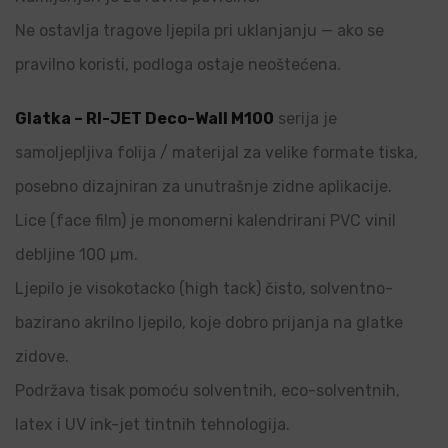
Ne ostavlja tragove ljepila pri uklanjanju — ako se
pravilno koristi, podloga ostaje neoštećena.
Glatka – RI-JET Deco-Wall M100
serija je
samoljepljiva folija / materijal za velike formate tiska,
posebno dizajniran za unutrašnje zidne aplikacije.
Lice (face film) je monomerni kalendrirani PVC vinil
debljine 100 µm.
Ljepilo je visokotacko (high tack) čisto, solventno-
bazirano akrilno ljepilo, koje dobro prijanja na glatke
zidove.
Podržava tisak pomoću solventnih, eco-solventnih,
latex i UV ink-jet tintnih tehnologija.