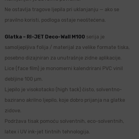
Ne ostavlja tragove ljepila pri uklanjanju — ako se
pravilno koristi, podloga ostaje neoštećena.
Glatka – RI-JET Deco-Wall M100
serija je
samoljepljiva folija / materijal za velike formate tiska,
posebno dizajniran za unutrašnje zidne aplikacije.
Lice (face film) je monomerni kalendrirani PVC vinil
debljine 100 µm.
Ljepilo je visokotacko (high tack) čisto, solventno-
bazirano akrilno ljepilo, koje dobro prijanja na glatke
zidove.
Podržava tisak pomoću solventnih, eco-solventnih,
latex i UV ink-jet tintnih tehnologija.