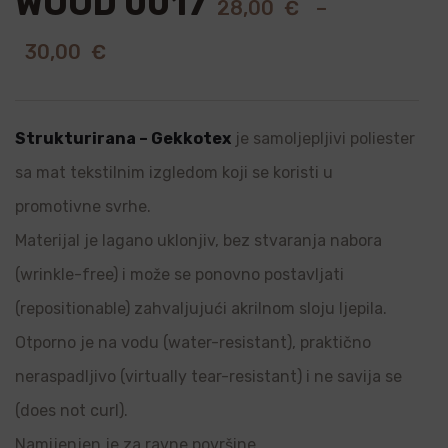
WOOD 0017
28,00
€
–
30,00
€
Strukturirana – Gekkotex
je samoljepljivi poliester
sa mat tekstilnim izgledom koji se koristi u
promotivne svrhe.
Materijal je lagano uklonjiv, bez stvaranja nabora
(wrinkle-free) i može se ponovno postavljati
(repositionable) zahvaljujući akrilnom sloju ljepila.
Otporno je na vodu (water-resistant), praktično
neraspadljivo (virtually tear-resistant) i ne savija se
(does not curl).
Namijenjen je za ravne površine.