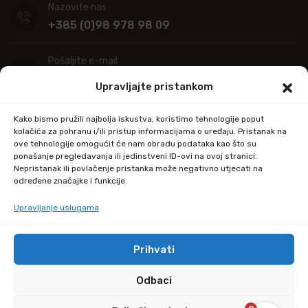
Nazovite nas
+385 (0)98 978 98 09
Pošaljite e-mail
info@kupitapetu.com
Upravljajte pristankom
Adresa
Kako bismo pružili najbolja iskustva, koristimo tehnologije poput
Industrijska ulica 39,
kolačića za pohranu i/ili pristup informacijama o uređaju. Pristanak na
ove tehnologije omogućit će nam obradu podataka kao što su
34000 Požega
ponašanje pregledavanja ili jedinstveni ID-ovi na ovoj stranici.
Nepristanak ili povlačenje pristanka može negativno utjecati na
određene značajke i funkcije.
Upravljanje uslugama
Prihvati
© Copyright 2024 by kupitapetu.com
Odbaci