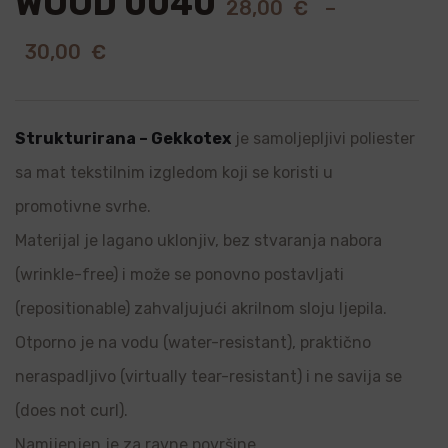
WOOD 0040
28,00
€
–
30,00
€
Strukturirana – Gekkotex
je samoljepljivi poliester
sa mat tekstilnim izgledom koji se koristi u
promotivne svrhe.
Materijal je lagano uklonjiv, bez stvaranja nabora
(wrinkle-free) i može se ponovno postavljati
(repositionable) zahvaljujući akrilnom sloju ljepila.
Otporno je na vodu (water-resistant), praktično
neraspadljivo (virtually tear-resistant) i ne savija se
(does not curl).
Namijenjen je za ravne površine.