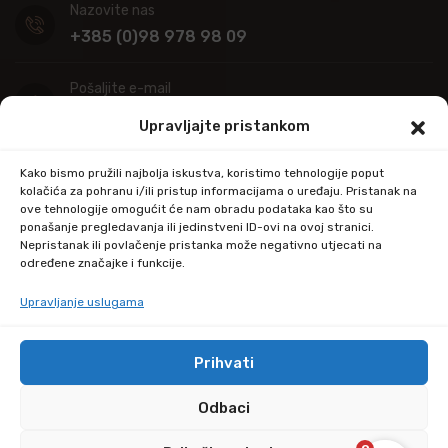
Nazovite nas
+385 (0)98 978 98 09
Pošaljite e-mail
info@kupitapetu.com
Upravljajte pristankom
Adresa
Kako bismo pružili najbolja iskustva, koristimo tehnologije poput
Industrijska ulica 39,
kolačića za pohranu i/ili pristup informacijama o uređaju. Pristanak na
ove tehnologije omogućit će nam obradu podataka kao što su
34000 Požega
ponašanje pregledavanja ili jedinstveni ID-ovi na ovoj stranici.
Nepristanak ili povlačenje pristanka može negativno utjecati na
određene značajke i funkcije.
Upravljanje uslugama
Prihvati
© Copyright 2024 by kupitapetu.com
Odbaci