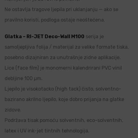
Ne ostavlja tragove ljepila pri uklanjanju — ako se
pravilno koristi, podloga ostaje neoštećena.
Glatka – RI-JET Deco-Wall M100
serija je
samoljepljiva folija / materijal za velike formate tiska,
posebno dizajniran za unutrašnje zidne aplikacije.
Lice (face film) je monomerni kalendrirani PVC vinil
debljine 100 µm.
Ljepilo je visokotacko (high tack) čisto, solventno-
bazirano akrilno ljepilo, koje dobro prijanja na glatke
zidove.
Podržava tisak pomoću solventnih, eco-solventnih,
latex i UV ink-jet tintnih tehnologija.