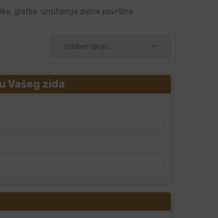
ike, glatke, unutarnje zidne površine.
u Vašeg zida