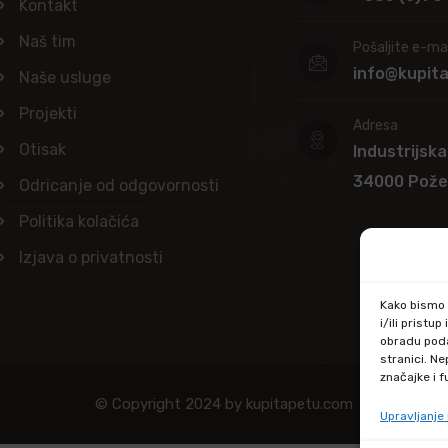
Kontakt
Naš tim
Pošaljite e-mai
info@kupit
Naše usluge
Projekti
Adresa
Otisak
Industrijska
34000 Pož
Odricanje od odgovornosti
Politika kolačića
Izjava o privatnosti
Kako bismo p
i/ili prist
obradu poda
stranici. N
značajke i f
© Copyright 2024 by kupitapetu.com
Upravljanj