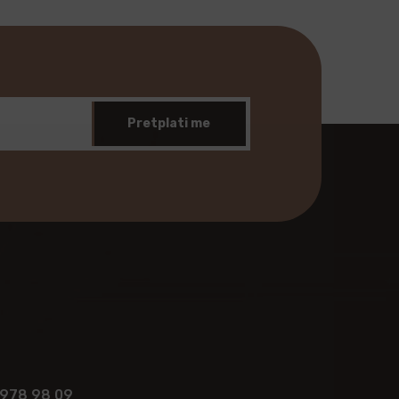
Pretplati me
 978 98 09