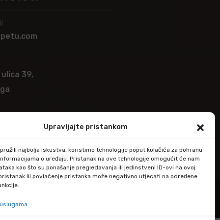
l
apetu.com
 ulica 39,
ega
Upravljajte pristankom
ružili najbolja iskustva, koristimo tehnologije poput kolačića za pohranu
up informacijama o uređaju. Pristanak na ove tehnologije omogućit će nam
taka kao što su ponašanje pregledavanja ili jedinstveni ID-ovi na ovoj
epristanak ili povlačenje pristanka može negativno utjecati na određene
unkcije.
e uslugama