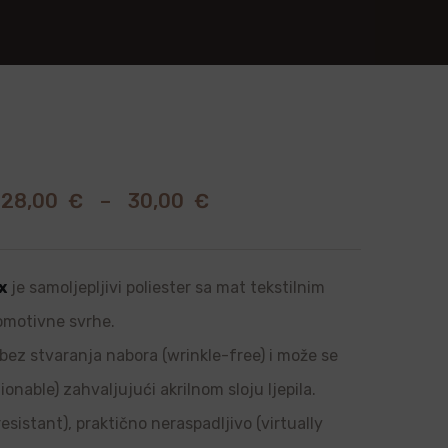
28,00
€
–
30,00
€
x
je samoljepljivi poliester sa mat tekstilnim
romotivne svrhe.
, bez stvaranja nabora (wrinkle-free) i može se
onable) zahvaljujući akrilnom sloju ljepila.
sistant), praktično neraspadljivo (virtually