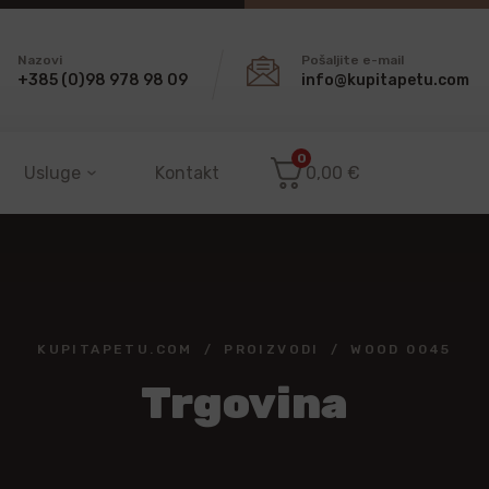
Nazovi
Pošaljite e-mail
+385 (0)98 978 98 09
info@kupitapetu.com
0
Usluge
Kontakt
0,00
€
KUPITAPETU.COM
PROIZVODI
WOOD 0045
Trgovina