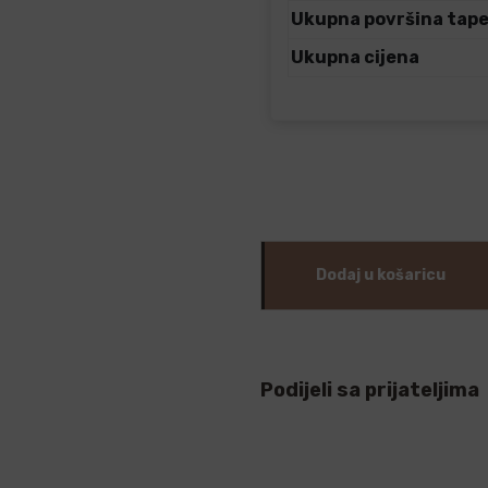
Ukupna površina tap
Ukupna cijena
Dodaj u košaricu
Podijeli sa prijateljima