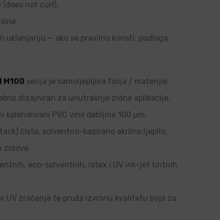
e (does not curl).
šine.
ri uklanjanju — ako se pravilno koristi, podloga
l M100
serija je samoljepljiva folija / materijal
ebno dizajniran za unutrašnje zidne aplikacije.
i kalendrirani PVC vinil debljine 100 µm.
tack) čisto, solventno-bazirano akrilno ljepilo,
e zidove.
ntnih, eco-solventnih, latex i UV ink-jet tintnih
tiv UV zračenja te pruža izvrsnu kvalitetu boja za