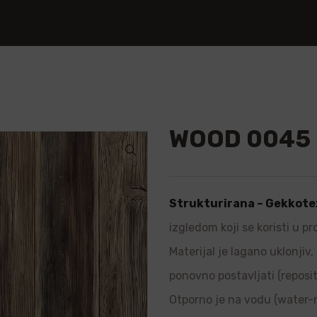
WOOD 0045
🔍
Strukturirana – Gekkote
izgledom koji se koristi u p
Materijal je lagano uklonjiv
ponovno postavljati (repositi
Otporno je na vodu (water-re