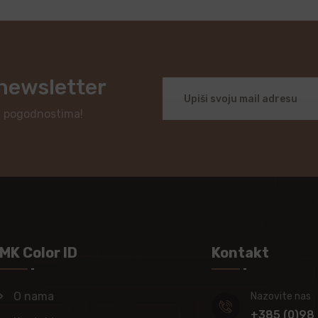
 newsletter
i pogodnostima!
MK Color ID
Kontakt
O nama
Nazovite nas
+385 (0)98