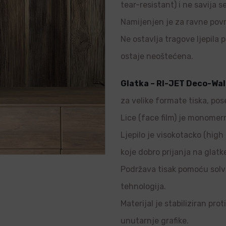
tear-resistant) i ne savija s
Namijenjen je za ravne povr
Ne ostavlja tragove ljepila p
ostaje neoštećena.
Glatka – RI-JET Deco-Wal
za velike formate tiska, pos
Lice (face film) je monomern
Ljepilo je visokotacko (high 
koje dobro prijanja na glatk
Podržava tisak pomoću solve
tehnologija.
Materijal je stabiliziran pro
unutarnje grafike.