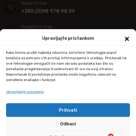
Nazovite nas
+385 (0)98 978 98 09
Pošaljite e-mail
info@kupitapetu.com
Upravljajte pristankom
Adresa
Kako bismo pružili najbolja iskustva, koristimo tehnologije poput
Industrijska ulica 39,
kolačića za pohranu i/ili pristup informacijama o uređaju. Pristanak na
ove tehnologije omogućit će nam obradu podataka kao što su
34000 Požega
ponašanje pregledavanja ili jedinstveni ID-ovi na ovoj stranici.
Nepristanak ili povlačenje pristanka može negativno utjecati na
određene značajke i funkcije.
Upravljanje uslugama
Prihvati
© Copyright 2024 by kupitapetu.com
Odbaci