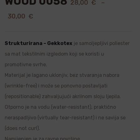
WOOD 0058
28,00
€
–
30,00
€
Strukturirana – Gekkotex
je samoljepljivi poliester
sa mat tekstilnim izgledom koji se koristi u
promotivne svrhe.
Materijal je lagano uklonjiv, bez stvaranja nabora
(wrinkle-free) i može se ponovno postavljati
(repositionable) zahvaljujući akrilnom sloju ljepila.
Otporno je na vodu (water-resistant), praktično
neraspadljivo (virtually tear-resistant) i ne savija se
(does not curl).
Namijenjen je za ravne površine.