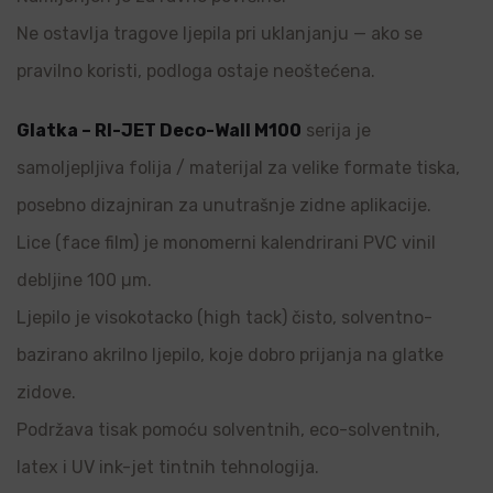
Ne ostavlja tragove ljepila pri uklanjanju — ako se
pravilno koristi, podloga ostaje neoštećena.
Glatka – RI-JET Deco-Wall M100
serija je
samoljepljiva folija / materijal za velike formate tiska,
posebno dizajniran za unutrašnje zidne aplikacije.
Lice (face film) je monomerni kalendrirani PVC vinil
debljine 100 µm.
Ljepilo je visokotacko (high tack) čisto, solventno-
bazirano akrilno ljepilo, koje dobro prijanja na glatke
zidove.
Podržava tisak pomoću solventnih, eco-solventnih,
latex i UV ink-jet tintnih tehnologija.