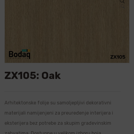
🔍
ZX105: Oak
Arhitektonske folije su samoljepljivi dekorativni
materijali namijenjeni za preuređenje interijera i
eksterijera bez potrebe za skupim građevinskim
zahvatima. Dostupne u velikom izboru boja,