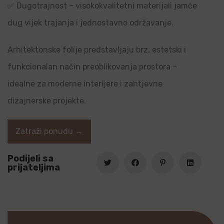
✅ Dugotrajnost – visokokvalitetni materijali jamče
dug vijek trajanja i jednostavno održavanje.
Arhitektonske folije predstavljaju brz, estetski i
funkcionalan način preoblikovanja prostora –
idealne za moderne interijere i zahtjevne
dizajnerske projekte.
Zatraži ponudu →
Podijeli sa
prijateljima