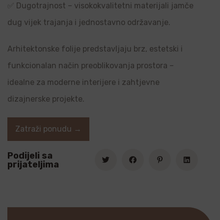
✅ Dugotrajnost – visokokvalitetni materijali jamče
dug vijek trajanja i jednostavno održavanje.
Arhitektonske folije predstavljaju brz, estetski i
funkcionalan način preoblikovanja prostora –
idealne za moderne interijere i zahtjevne
dizajnerske projekte.
Zatraži ponudu →
Podijeli sa
prijateljima