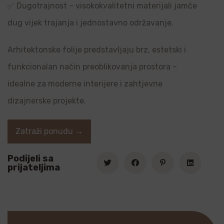
✅ Dugotrajnost – visokokvalitetni materijali jamče
dug vijek trajanja i jednostavno održavanje.
Arhitektonske folije predstavljaju brz, estetski i
funkcionalan način preoblikovanja prostora –
idealne za moderne interijere i zahtjevne
dizajnerske projekte.
Zatraži ponudu →
Podijeli sa
prijateljima