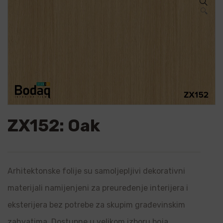
🔍
ZX152: Oak
Arhitektonske folije su samoljepljivi dekorativni
materijali namijenjeni za preuređenje interijera i
eksterijera bez potrebe za skupim građevinskim
zahvatima. Dostupne u velikom izboru boja,