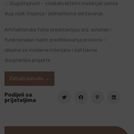
✅ Dugotrajnost – visokokvalitetni materijali jamče
dug vijek trajanja i jednostavno održavanje.
Arhitektonske folije predstavljaju brz, estetski i
funkcionalan način preoblikovanja prostora –
idealne za moderne interijere i zahtjevne
dizajnerske projekte.
Zatraži ponudu →
Podijeli sa
prijateljima