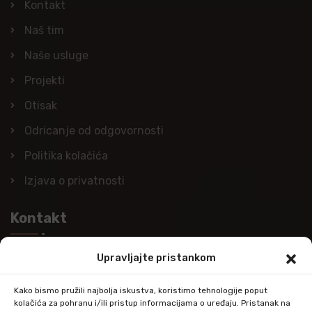
Kontakt
Naš tim
Naše usluge
Projekti
Otisak
Odricanje od odgovornosti
Politika kolačića
Izjava o privatnosti
Kontakt
Upravljajte pristankom
Nazovite nas
+385 (0)98 978 98 09
Kako bismo pružili najbolja iskustva, koristimo tehnologije poput
kolačića za pohranu i/ili pristup informacijama o uređaju. Pristanak na