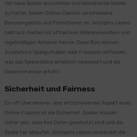
Um neue Spieler anzuziehen und bestehende Spieler
zu halten, bieten Online-Casinos verschiedene
Bonusangebote und Promotionen an. onlyspins casino
hebt sich hierbei mit attraktiven Willkommensboni und
regelmäßigen Aktionen hervor. Diese Boni können
zusätzliche Spielguthaben oder Freispiele umfassen,
was das Spielerlebnis erheblich verbessert und die
Gewinnchancen erhöht.
Sicherheit und Fairness
Ein oft übersehener, aber entscheidender Aspekt eines
Online-Casinos ist die Sicherheit. Spieler müssen
sicher sein, dass ihre Daten geschützt sind und die
Spiele fair ablaufen. Onlyspins casino verwendet die