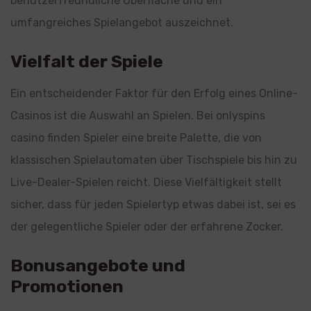
benutzerfreundliche Oberfläche und ein
umfangreiches Spielangebot auszeichnet.
Vielfalt der Spiele
Ein entscheidender Faktor für den Erfolg eines Online-
Casinos ist die Auswahl an Spielen. Bei onlyspins
casino finden Spieler eine breite Palette, die von
klassischen Spielautomaten über Tischspiele bis hin zu
Live-Dealer-Spielen reicht. Diese Vielfältigkeit stellt
sicher, dass für jeden Spielertyp etwas dabei ist, sei es
der gelegentliche Spieler oder der erfahrene Zocker.
Bonusangebote und
Promotionen