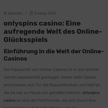
/
delvechio
3 srpnja, 2026
onlyspins casino: Eine
aufregende Welt des Online-
Glücksspiels
Einführung in die Welt der Online-
Casinos
Die Popularität von Online-Casinos ist in den letzten
Jahren exponentiell gestiegen. Immer mehr Spieler
entscheiden sich für die Bequemlichkeit und Vielfalt,
die sie von zu Hause aus genießen können.
onlyspins
casino
ist eine der Plattformen, die sich durch ihre