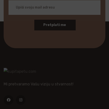
Pretplati me
Mi pretvaramo Vašu viziju u stvarnost!