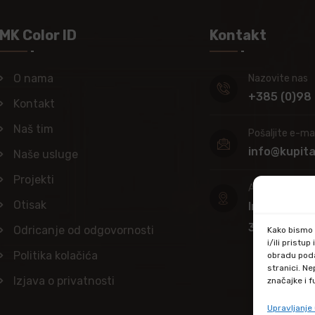
MK Color ID
Kontakt
O nama
Nazovite nas
+385 (0)98
Kontakt
Naš tim
Pošaljite e-mai
info@kupit
Naše usluge
Projekti
Adresa
Otisak
Industrijska
34000 Pož
Odricanje od odgovornosti
Kako bismo p
i/ili prist
Politika kolačića
obradu poda
stranici. N
Izjava o privatnosti
značajke i f
Upravljanj