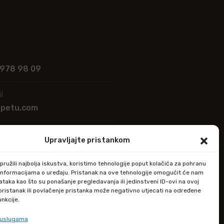
 978 98 09
l
apetu.com
Upravljajte pristankom
 ulica 39,
ega
ružili najbolja iskustva, koristimo tehnologije poput kolačića za pohranu
up informacijama o uređaju. Pristanak na ove tehnologije omogućit će nam
taka kao što su ponašanje pregledavanja ili jedinstveni ID-ovi na ovoj
epristanak ili povlačenje pristanka može negativno utjecati na određene
unkcije.
e uslugama