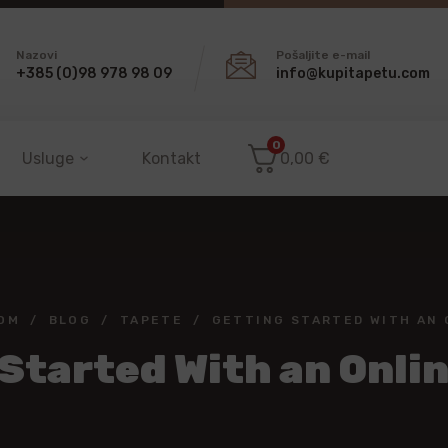
Nazovi
Pošaljite e-mail
+385 (0)98 978 98 09
info@kupitapetu.com
0
Usluge
Kontakt
0,00
€
OM
BLOG
TAPETE
GETTING STARTED WITH AN 
Started With an Onli