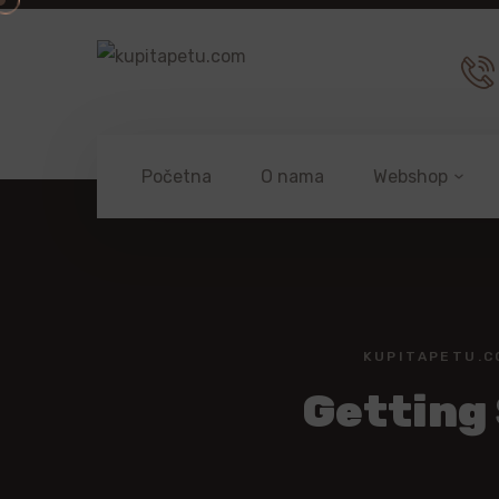
Početna
O nama
Webshop
KUPITAPETU.C
Getting 