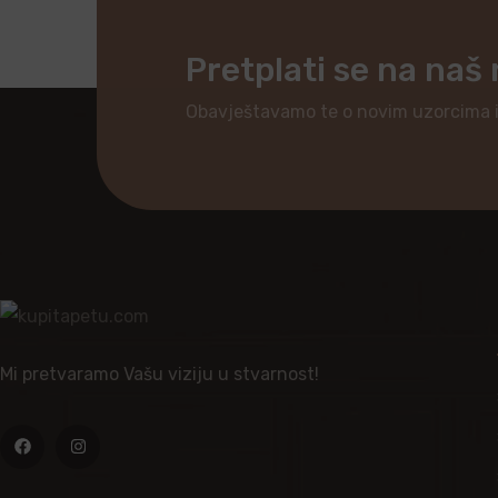
Pretplati se na naš
Obavještavamo te o novim uzorcima 
Mi pretvaramo Vašu viziju u stvarnost!