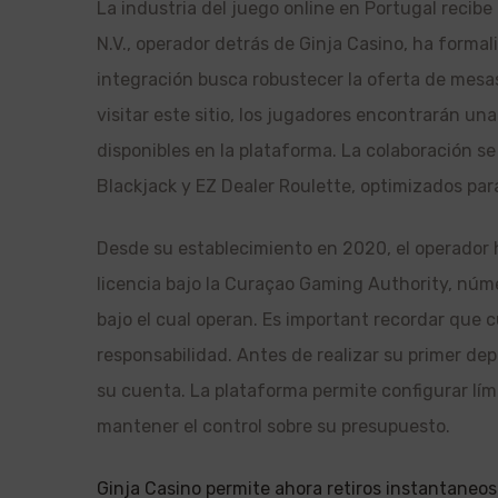
La industria del juego online en Portugal recib
N.V., operador detrás de Ginja Casino, ha forma
integración busca robustecer la oferta de mesas
visitar este sitio, los jugadores encontrarán una
disponibles en la plataforma. La colaboración se
Blackjack y EZ Dealer Roulette, optimizados para
Desde su establecimiento en 2020, el operador 
licencia bajo la Curaçao Gaming Authority, nú
bajo el cual operan. Es important recordar que 
responsabilidad. Antes de realizar su primer depó
su cuenta. La plataforma permite configurar lím
mantener el control sobre su presupuesto.
Ginja Casino permite ahora retiros instantane