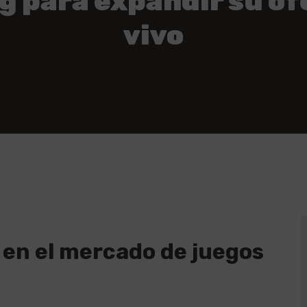
 para expandir su of
vivo
 en el mercado de juegos