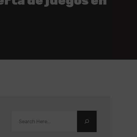
erta de juegos en