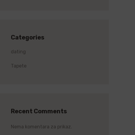
Categories
dating
Tapete
Recent Comments
Nema komentara za prikaz.