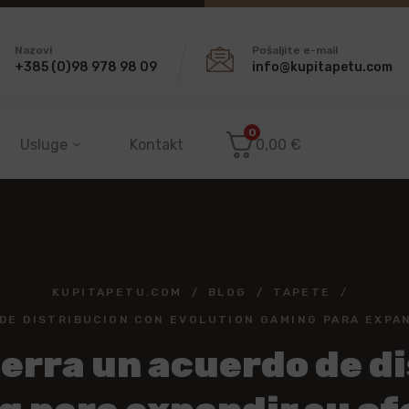
Nazovi
Pošaljite e-mail
+385 (0)98 978 98 09
info@kupitapetu.com
0
Usluge
Kontakt
0,00
€
KUPITAPETU.COM
BLOG
TAPETE
 DE DISTRIBUCION CON EVOLUTION GAMING PARA EXPAN
ierra un acuerdo de d