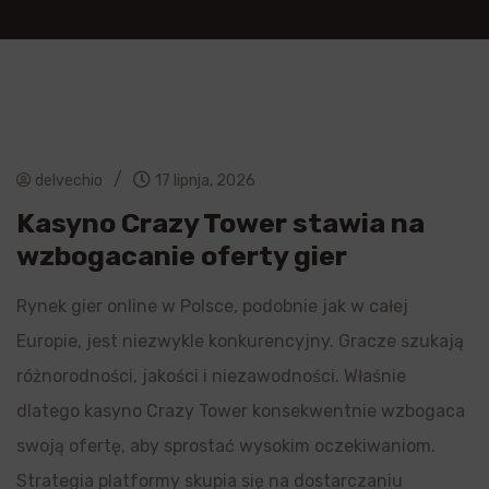
/
delvechio
17 lipnja, 2026
Kasyno Crazy Tower stawia na
wzbogacanie oferty gier
Rynek gier online w Polsce, podobnie jak w całej
Europie, jest niezwykle konkurencyjny. Gracze szukają
różnorodności, jakości i niezawodności. Właśnie
dlatego kasyno Crazy Tower konsekwentnie wzbogaca
swoją ofertę, aby sprostać wysokim oczekiwaniom.
Strategia platformy skupia się na dostarczaniu