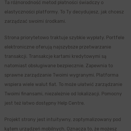
Ta różnorodność metod płatności świadczy o
elastyczności platformy. To Ty decydujesz, jak chcesz
zarządzać swoimi środkami.
Strona priorytetowo traktuje szybkie wypłaty. Portfele
elektroniczne oferują najszybsze przetwarzanie
transakcji. Transakcje kartami kredytowymi są
natomiast obsługiwane bezpiecznie. Zapewnia to
sprawne zarządzanie Twoimi wygranymi. Platforma
wspiera wiele walut fiat. To może ułatwić zarządzanie
Twoimi finansami, niezależnie od lokalizacji. Pomocny
jest też łatwo dostępny Help Centre.
Projekt strony jest intuitywny, zoptymalizowany pod
kątem urządzeń mobilnych. Oznacza to, że możesz