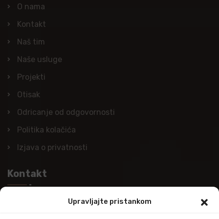
O nama
Kontakt
Naš tim
Naše usluge
Projekti
Otisak
Odricanje od odgovornosti
Politika kolačića
Izjava o privatnosti
Kontakt
Upravljajte pristankom
Nazovite nas
+385 (0)98 978 98 09