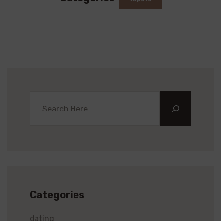
Categories
dating