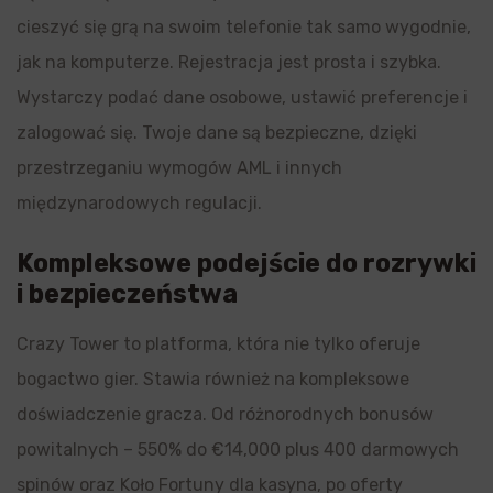
cieszyć się grą na swoim telefonie tak samo wygodnie,
jak na komputerze. Rejestracja jest prosta i szybka.
Wystarczy podać dane osobowe, ustawić preferencje i
zalogować się. Twoje dane są bezpieczne, dzięki
przestrzeganiu wymogów AML i innych
międzynarodowych regulacji.
Kompleksowe podejście do rozrywki
i bezpieczeństwa
Crazy Tower to platforma, która nie tylko oferuje
bogactwo gier. Stawia również na kompleksowe
doświadczenie gracza. Od różnorodnych bonusów
powitalnych – 550% do €14,000 plus 400 darmowych
spinów oraz Koło Fortuny dla kasyna, po oferty