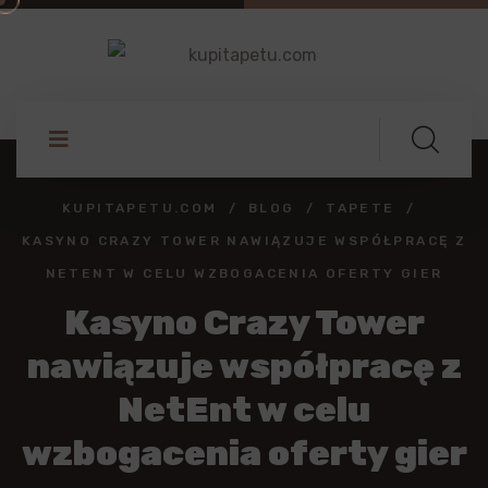
KUPITAPETU.COM
BLOG
TAPETE
KASYNO CRAZY TOWER NAWIĄZUJE WSPÓŁPRACĘ Z
NETENT W CELU WZBOGACENIA OFERTY GIER
Kasyno Crazy Tower
nawiązuje współpracę z
NetEnt w celu
wzbogacenia oferty gier