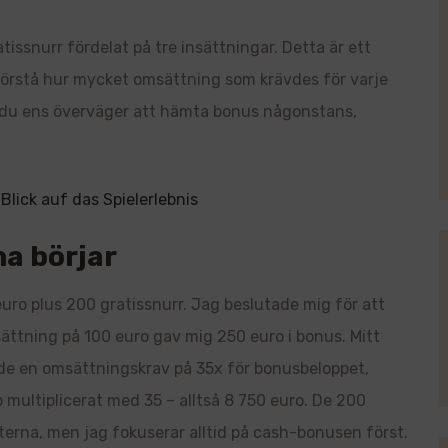
tissnurr fördelat på tre insättningar. Detta är ett
tt förstå hur mycket omsättning som krävdes för varje
n du ens överväger att hämta bonus någonstans,
Blick auf das Spielerlebnis
a börjar
euro plus 200 gratissnurr. Jag beslutade mig för att
ttning på 100 euro gav mig 250 euro i bonus. Mitt
ade en omsättningskrav på 35x för bonusbeloppet,
 multiplicerat med 35 – alltså 8 750 euro. De 200
terna, men jag fokuserar alltid på cash-bonusen först.