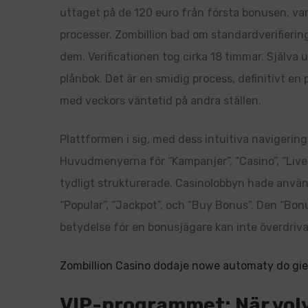
uttaget på de 120 euro från första bonusen, var
processer. Zombillion bad om standardverifieri
dem. Verificationen tog cirka 18 timmar. Själva
plånbok. Det är en smidig process, definitivt en 
med veckors väntetid på andra ställen.
Plattformen i sig, med dess intuitiva navigerin
Huvudmenyerna för “Kampanjer”, “Casino”, “Live C
tydligt strukturerade. Casinolobbyn hade använ
“Popular”, “Jackpot”, och “Buy Bonus”. Den “Bo
betydelse för en bonusjägare kan inte överdrivas
Zombillion Casino dodaje nowe automaty do gie
VIP-programmet: När vol