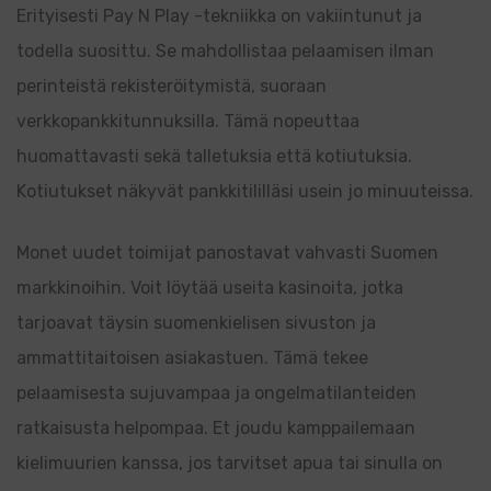
Erityisesti Pay N Play -tekniikka on vakiintunut ja
todella suosittu. Se mahdollistaa pelaamisen ilman
perinteistä rekisteröitymistä, suoraan
verkkopankkitunnuksilla. Tämä nopeuttaa
huomattavasti sekä talletuksia että kotiutuksia.
Kotiutukset näkyvät pankkitililläsi usein jo minuuteissa.
Monet uudet toimijat panostavat vahvasti Suomen
markkinoihin. Voit löytää useita kasinoita, jotka
tarjoavat täysin suomenkielisen sivuston ja
ammattitaitoisen asiakastuen. Tämä tekee
pelaamisesta sujuvampaa ja ongelmatilanteiden
ratkaisusta helpompaa. Et joudu kamppailemaan
kielimuurien kanssa, jos tarvitset apua tai sinulla on