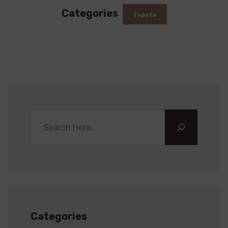
Categories
Tapete
Categories