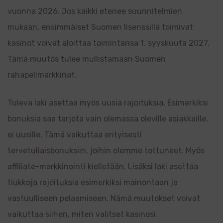
vuonna 2026. Jos kaikki etenee suunnitelmien
mukaan, ensimmäiset Suomen lisenssillä toimivat
kasinot voivat aloittaa toimintansa 1. syyskuuta 2027.
Tämä muutos tulee mullistamaan Suomen
rahapelimarkkinat.
Tuleva laki asettaa myös uusia rajoituksia. Esimerkiksi
bonuksia saa tarjota vain olemassa oleville asiakkaille,
ei uusille. Tämä vaikuttaa erityisesti
tervetuliaisbonuksiin, joihin olemme tottuneet. Myös
affiliate-markkinointi kielletään. Lisäksi laki asettaa
tiukkoja rajoituksia esimerkiksi mainontaan ja
vastuulliseen pelaamiseen. Nämä muutokset voivat
vaikuttaa siihen, miten valitset kasinosi