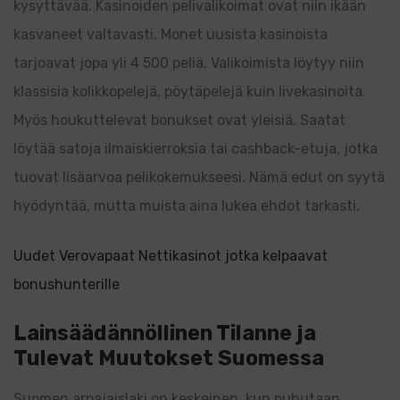
kysyttävää. Kasinoiden pelivalikoimat ovat niin ikään
kasvaneet valtavasti. Monet uusista kasinoista
tarjoavat jopa yli 4 500 peliä. Valikoimista löytyy niin
klassisia kolikkopelejä, pöytäpelejä kuin livekasinoita.
Myös houkuttelevat bonukset ovat yleisiä. Saatat
löytää satoja ilmaiskierroksia tai cashback-etuja, jotka
tuovat lisäarvoa pelikokemukseesi. Nämä edut on syytä
hyödyntää, mutta muista aina lukea ehdot tarkasti.
Uudet Verovapaat Nettikasinot jotka kelpaavat
bonushunterille
Lainsäädännöllinen Tilanne ja
Tulevat Muutokset Suomessa
Suomen arpajaislaki on keskeinen, kun puhutaan