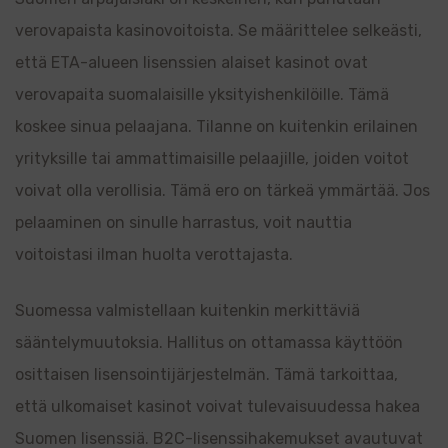
verovapaista kasinovoitoista. Se määrittelee selkeästi,
että ETA-alueen lisenssien alaiset kasinot ovat
verovapaita suomalaisille yksityishenkilöille. Tämä
koskee sinua pelaajana. Tilanne on kuitenkin erilainen
yrityksille tai ammattimaisille pelaajille, joiden voitot
voivat olla verollisia. Tämä ero on tärkeä ymmärtää. Jos
pelaaminen on sinulle harrastus, voit nauttia
voitoistasi ilman huolta verottajasta.
Suomessa valmistellaan kuitenkin merkittäviä
sääntelymuutoksia. Hallitus on ottamassa käyttöön
osittaisen lisensointijärjestelmän. Tämä tarkoittaa,
että ulkomaiset kasinot voivat tulevaisuudessa hakea
Suomen lisenssiä. B2C-lisenssihakemukset avautuvat