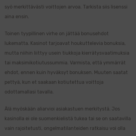
syö merkittävästi voittojen arvoa. Tarkista siis lisenssi
aina ensin.
Toinen tyypillinen virhe on jättää bonusehdot
lukematta. Kasinot tarjoavat houkuttelevia bonuksia,
mutta niihin liittyy usein tiukkoja kierrätysvaatimuksia
tai maksimikotiutussummia. Varmista, että ymmärrät
ehdot, ennen kuin hyväksyt bonuksen. Muuten saatat
pettyä, kun et saakaan kotiutettua voittoja
odottamallasi tavalla.
Älä myöskään aliarvioi asiakastuen merkitystä. Jos
kasinolla ei ole suomenkielistä tukea tai se on saatavilla
vain rajoitetusti, ongelmatilanteiden ratkaisu voi olla