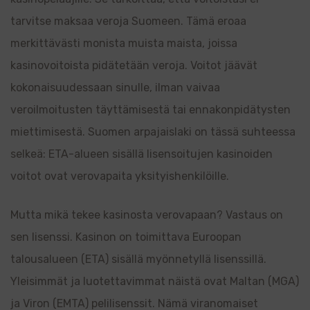
tarvitse maksaa veroja Suomeen. Tämä eroaa
merkittävästi monista muista maista, joissa
kasinovoitoista pidätetään veroja. Voitot jäävät
kokonaisuudessaan sinulle, ilman vaivaa
veroilmoitusten täyttämisestä tai ennakonpidätysten
miettimisestä. Suomen arpajaislaki on tässä suhteessa
selkeä: ETA-alueen sisällä lisensoitujen kasinoiden
voitot ovat verovapaita yksityishenkilöille.
Mutta mikä tekee kasinosta verovapaan? Vastaus on
sen lisenssi. Kasinon on toimittava Euroopan
talousalueen (ETA) sisällä myönnetyllä lisenssillä.
Yleisimmät ja luotettavimmat näistä ovat Maltan (MGA)
ja Viron (EMTA) pelilisenssit. Nämä viranomaiset