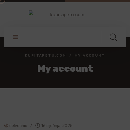
KUPITAPETU.COM
MY ACCOUNT
My account
/
delvechio
16 siječnja, 2025