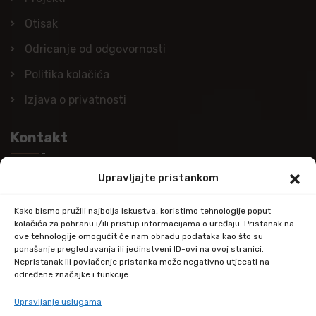
Otisak
Odricanje od odgovornosti
Politika kolačića
Izjava o privatnosti
Kontakt
Upravljajte pristankom
Nazovite nas
+385 (0)98 978 98 09
Kako bismo pružili najbolja iskustva, koristimo tehnologije poput
kolačića za pohranu i/ili pristup informacijama o uređaju. Pristanak na
Pošaljite e-mail
ove tehnologije omogućit će nam obradu podataka kao što su
ponašanje pregledavanja ili jedinstveni ID-ovi na ovoj stranici.
info@kupitapetu.com
Nepristanak ili povlačenje pristanka može negativno utjecati na
određene značajke i funkcije.
Adresa
Upravljanje uslugama
Industrijska ulica 39,