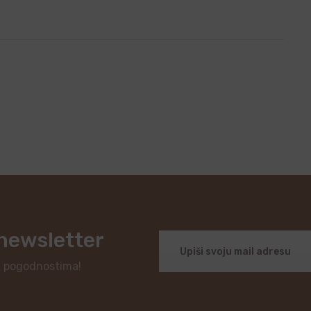
 newsletter
i pogodnostima!