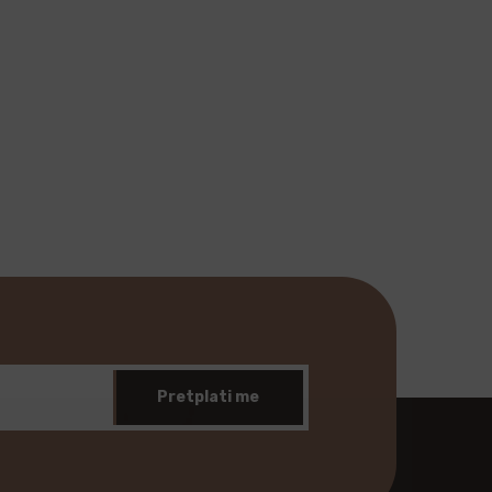
Pretplati me