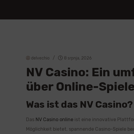
/
delvechio
8 srpnja, 2026
NV Casino: Ein um
über Online-Spiel
Was ist das NV Casino?
Das
NV Casino online
ist eine innovative Plattfo
Möglichkeit bietet, spannende Casino-Spiele be