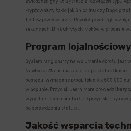
zwłaszcza gdy korzystasz z rozwiązań typu Appl
kryptowaluty takie jak Shiba Inu czy Doge prz
testów przelew przez Revolut przebiegł bezbłędni
sekundach. Brak ukrytych kroków w procesie wy
Program lojalnościowy
System rang oparty na wolumenie obrotu jest w
Newbie z 5% cashbackiem, aż po status Diamond
postępu. Wymagane progi, takie jak 500 000 eu
w popupie. Przycisk Learn more prowadzi bezpo
wygodne. Doceniam fakt, że przycisk Play now 
po sprawdzeniu statusu.
Jakość wsparcia tech