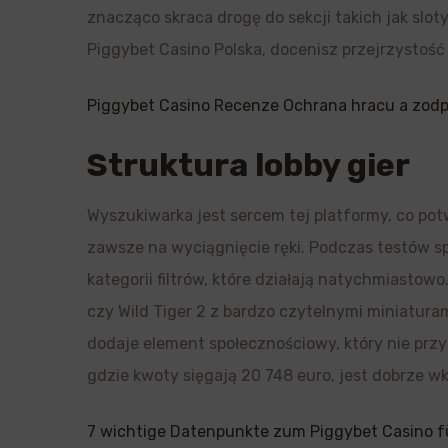
znacząco skraca drogę do sekcji takich jak slot
Piggybet Casino Polska, docenisz przejrzystoś
Piggybet Casino Recenze Ochrana hracu a zod
Struktura lobby gier
Wyszukiwarka jest sercem tej platformy, co po
zawsze na wyciągnięcie ręki. Podczas testów spr
kategorii filtrów, które działają natychmiastowo
czy Wild Tiger 2 z bardzo czytelnymi miniatura
dodaje element społecznościowy, który nie przy
gdzie kwoty sięgają 20 748 euro, jest dobrze
7 wichtige Datenpunkte zum Piggybet Casino fü