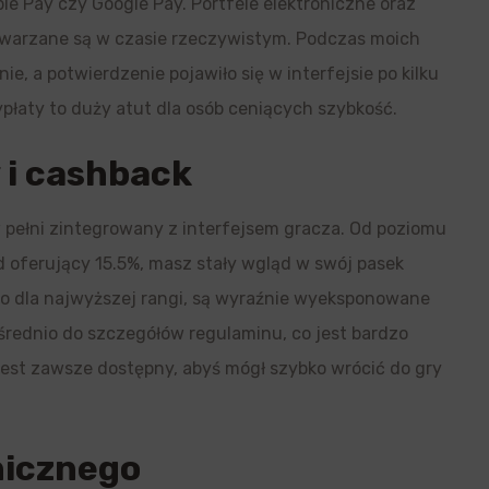
e Pay czy Google Pay. Portfele elektroniczne oraz
etwarzane są w czasie rzeczywistym. Podczas moich
e, a potwierdzenie pojawiło się w interfejsie po kilku
płaty to duży atut dla osób ceniących szybkość.
 i cashback
 pełni zintegrowany z interfejsem gracza. Od poziomu
 oferujący 15.5%, masz stały wgląd w swój pasek
ro dla najwyższej rangi, są wyraźnie wyeksponowane
średnio do szczegółów regulaminu, co jest bardzo
jest zawsze dostępny, abyś mógł szybko wrócić do gry
nicznego