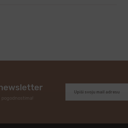
 newsletter
i pogodnostima!