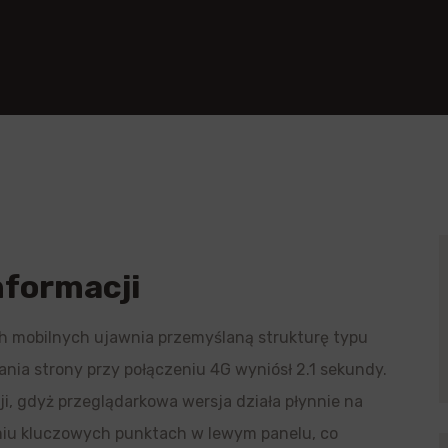
nformacji
h mobilnych ujawnia przemyślaną strukturę typu
ania strony przy połączeniu 4G wyniósł 2.1 sekundy.
ji, gdyż przeglądarkowa wersja działa płynnie na
dmiu kluczowych punktach w lewym panelu, co