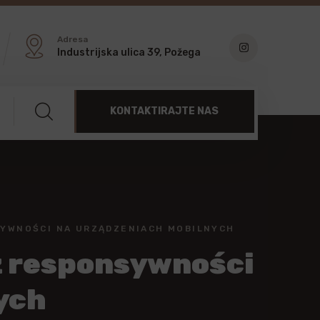
Adresa
Industrijska ulica 39, Požega
KONTAKTIRAJTE NAS
SYWNOŚCI NA URZĄDZENIACH MOBILNYCH
z responsywności
ych