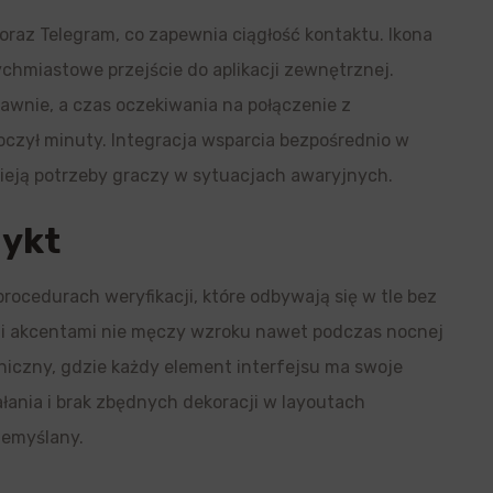
oraz Telegram, co zapewnia ciągłość kontaktu. Ikona
chmiastowe przejście do aplikacji zewnętrznej.
awnie, a czas oczekiwania na połączenie z
czył minuty. Integracja wsparcia bezpośrednio w
mieją potrzeby graczy w sytuacjach awaryjnych.
dykt
ocedurach weryfikacji, które odbywają się w tle bez
i akcentami nie męczy wzroku nawet podczas nocnej
niczny, gdzie każdy element interfejsu ma swoje
ałania i brak zbędnych dekoracji w layoutach
zemyślany.