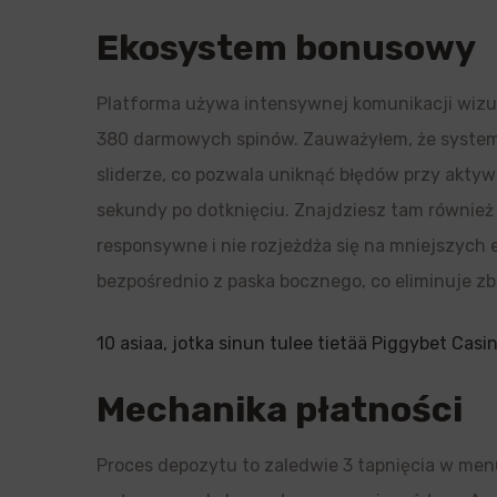
Ekosystem bonusowy
Platforma używa intensywnej komunikacji wizua
380 darmowych spinów. Zauważyłem, że system 
sliderze, co pozwala uniknąć błędów przy aktywa
sekundy po dotknięciu. Znajdziesz tam również 
responsywne i nie rozjeżdża się na mniejszych
bezpośrednio z paska bocznego, co eliminuje zbę
10 asiaa, jotka sinun tulee tietää Piggybet Cas
Mechanika płatności
Proces depozytu to zaledwie 3 tapnięcia w menu 