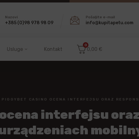
Nazovi
Pošaljite e-mail
+385 (0)98 978 98 09
info@kupitapetu.com
0
Usluge
Kontakt
0,00
€
PIGGYBET CASINO OCENA INTERFEJSU ORAZ RESPON
 ocena interfejsu ora
 urządzeniach mobiln