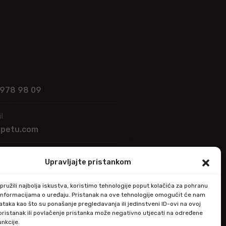
 978 98 09
l
apetu.com
Upravljajte pristankom
 ulica 39,
ega
ružili najbolja iskustva, koristimo tehnologije poput kolačića za pohranu
up informacijama o uređaju. Pristanak na ove tehnologije omogućit će nam
taka kao što su ponašanje pregledavanja ili jedinstveni ID-ovi na ovoj
epristanak ili povlačenje pristanka može negativno utjecati na određene
unkcije.