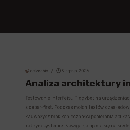
/
delvechio
9 srpnja, 2026
Analiza architektury i
Testowanie interfejsu Piggybet na urządzeniac
sidebar-first. Podczas moich testów czas ładow
Zauważysz brak konieczności pobierania aplikac
każdym systemie. Nawigacja opiera się na sie