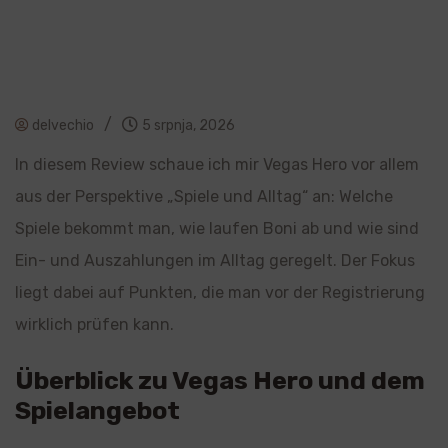
/
delvechio
5 srpnja, 2026
In diesem Review schaue ich mir Vegas Hero vor allem
aus der Perspektive „Spiele und Alltag“ an: Welche
Spiele bekommt man, wie laufen Boni ab und wie sind
Ein- und Auszahlungen im Alltag geregelt. Der Fokus
liegt dabei auf Punkten, die man vor der Registrierung
wirklich prüfen kann.
Überblick zu Vegas Hero und dem
Spielangebot