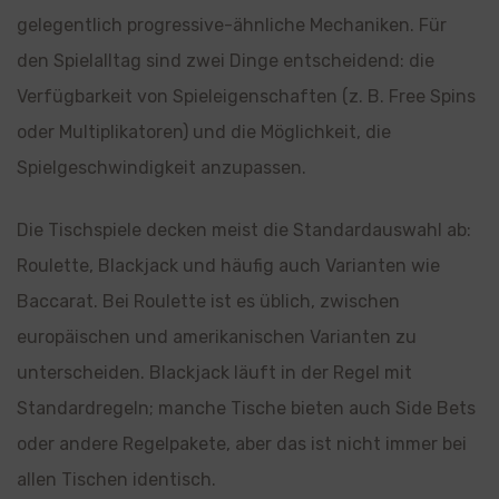
gelegentlich progressive-ähnliche Mechaniken. Für
den Spielalltag sind zwei Dinge entscheidend: die
Verfügbarkeit von Spieleigenschaften (z. B. Free Spins
oder Multiplikatoren) und die Möglichkeit, die
Spielgeschwindigkeit anzupassen.
Die Tischspiele decken meist die Standardauswahl ab:
Roulette, Blackjack und häufig auch Varianten wie
Baccarat. Bei Roulette ist es üblich, zwischen
europäischen und amerikanischen Varianten zu
unterscheiden. Blackjack läuft in der Regel mit
Standardregeln; manche Tische bieten auch Side Bets
oder andere Regelpakete, aber das ist nicht immer bei
allen Tischen identisch.