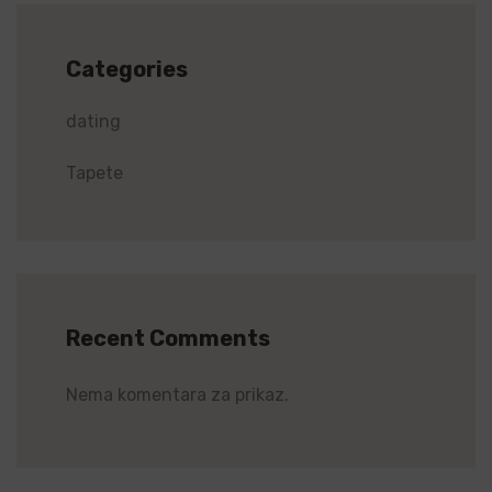
Categories
dating
Tapete
Recent Comments
Nema komentara za prikaz.