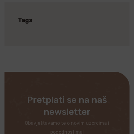
Tags
Pretplati se na naš
newsletter
Obavještavamo te o novim uzorcima i
pogodnostima!