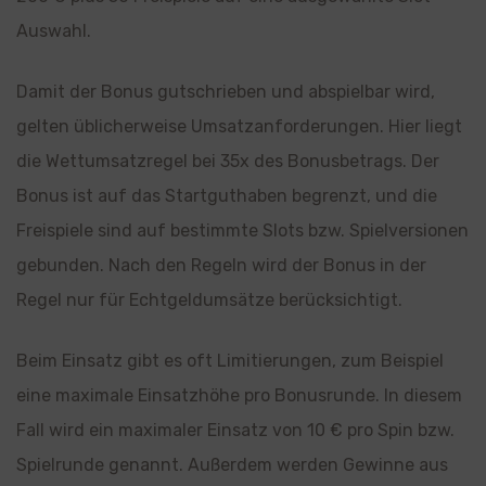
Auswahl.
Damit der Bonus gutschrieben und abspielbar wird,
gelten üblicherweise Umsatzanforderungen. Hier liegt
die Wettumsatzregel bei 35x des Bonusbetrags. Der
Bonus ist auf das Startguthaben begrenzt, und die
Freispiele sind auf bestimmte Slots bzw. Spielversionen
gebunden. Nach den Regeln wird der Bonus in der
Regel nur für Echtgeldumsätze berücksichtigt.
Beim Einsatz gibt es oft Limitierungen, zum Beispiel
eine maximale Einsatzhöhe pro Bonusrunde. In diesem
Fall wird ein maximaler Einsatz von 10 € pro Spin bzw.
Spielrunde genannt. Außerdem werden Gewinne aus