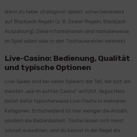
Wenn du lieber strategisch spielst, schau besonders
auf Blackjack-Regeln (z. B. Dealer-Regeln, Blackjack-
Auszahlung). Diese Informationen sind normalerweise
im Spiel selbst oder in den Tischauswahlen vermerkt.
Live-Casino: Bedienung, Qualität
und typische Optionen
Live-Spiele sind bei vielen Spielern der Teil, der sich am
meisten „wie im echten Casino“ anfühlt. Vegas Hero
bietet dafür typischerweise Live-Tische in mehreren
Kategorien. Entscheidend ist hier weniger die Anzahl,
sondern die Bedienbarkeit: Tische lassen sich meist
schnell auswählen, und du kannst in der Regel die