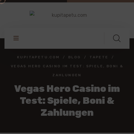
KUPITAPETU.COM
BLOG
TAPETE
VEGAS HERO CASINO IM TEST: SPIELE, BONI &
ZAHLUNGEN
Vegas Hero Casino im
Test: Spiele, Boni &
Zahlungen