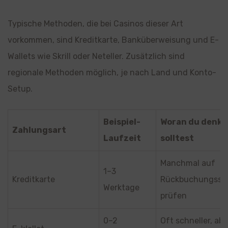
Typische Methoden, die bei Casinos dieser Art
vorkommen, sind Kreditkarte, Banküberweisung und E-
Wallets wie Skrill oder Neteller. Zusätzlich sind
regionale Methoden möglich, je nach Land und Konto-
Setup.
Beispiel-
Woran du denk
Zahlungsart
Laufzeit
solltest
Manchmal auf
1–3
Kreditkarte
Rückbuchungsst
Werktage
prüfen
0–2
Oft schneller, abe