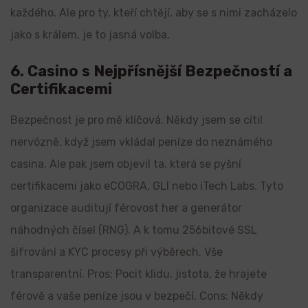
každého. Ale pro ty, kteří chtějí, aby se s nimi zacházelo
jako s králem, je to jasná volba.
6. Casino s Nejpřísnější Bezpečností a
Certifikacemi
Bezpečnost je pro mě klíčová. Někdy jsem se cítil
nervózně, když jsem vkládal peníze do neznámého
casina. Ale pak jsem objevil ta, která se pyšní
certifikacemi jako eCOGRA, GLI nebo iTech Labs. Tyto
organizace auditují férovost her a generátor
náhodných čísel (RNG). A k tomu 256bitové SSL
šifrování a KYC procesy při výběrech. Vše
transparentní. Pros: Pocit klidu, jistota, že hrajete
férově a vaše peníze jsou v bezpečí. Cons: Někdy