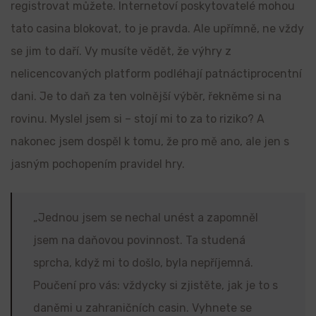
registrovat můžete. Internetoví poskytovatelé mohou
tato casina blokovat, to je pravda. Ale upřímně, ne vždy
se jim to daří. Vy musíte vědět, že výhry z
nelicencovaných platform podléhají patnáctiprocentní
dani. Je to daň za ten volnější výběr, řekněme si na
rovinu. Myslel jsem si – stojí mi to za to riziko? A
nakonec jsem dospěl k tomu, že pro mě ano, ale jen s
jasným pochopením pravidel hry.
„Jednou jsem se nechal unést a zapomněl
jsem na daňovou povinnost. Ta studená
sprcha, když mi to došlo, byla nepříjemná.
Poučení pro vás: vždycky si zjistěte, jak je to s
daněmi u zahraničních casin. Vyhnete se