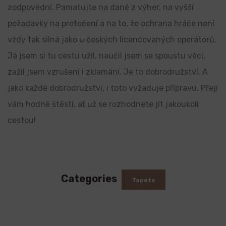
zodpovědní. Pamatujte na daně z výher, na vyšší
požadavky na protočení a na to, že ochrana hráče není
vždy tak silná jako u českých licencovaných operátorů.
Já jsem si tu cestu užil, naučil jsem se spoustu věcí,
zažil jsem vzrušení i zklamání. Je to dobrodružství. A
jako každé dobrodružství, i toto vyžaduje přípravu. Přeji
vám hodně štěstí, ať už se rozhodnete jít jakoukoli
cestou!
Categories
Tapete