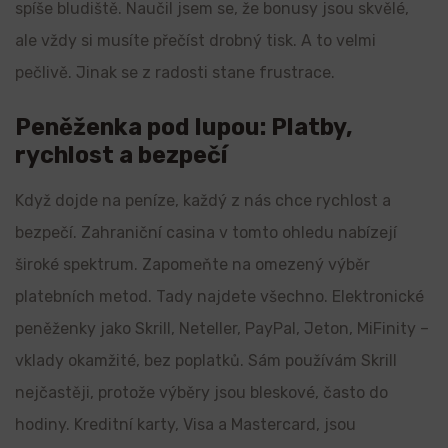
spíše bludiště. Naučil jsem se, že bonusy jsou skvělé,
ale vždy si musíte přečíst drobný tisk. A to velmi
pečlivě. Jinak se z radosti stane frustrace.
Peněženka pod lupou: Platby,
rychlost a bezpečí
Když dojde na peníze, každý z nás chce rychlost a
bezpečí. Zahraniční casina v tomto ohledu nabízejí
široké spektrum. Zapomeňte na omezený výběr
platebních metod. Tady najdete všechno. Elektronické
peněženky jako Skrill, Neteller, PayPal, Jeton, MiFinity –
vklady okamžité, bez poplatků. Sám používám Skrill
nejčastěji, protože výběry jsou bleskové, často do
hodiny. Kreditní karty, Visa a Mastercard, jsou