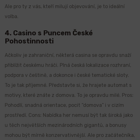
Ale pro ty z vás, kteří milují objevování, je to ideální
volba.
4. Casino s Puncem České
Pohostinnosti
Ačkoliv je zahraniční, některá casina se opravdu snaží
přiblížit českému hráči. Plná česká lokalizace rozhraní,
podpora v češtině, a dokonce i české tematické sloty.
To je tak příjemné. Představte si, že hrajete automat s
motivy, které znáte z domova. To je opravdu milé. Pros:
Pohodlí, snadná orientace, pocit “domova” i v cizím
prostředí. Cons: Nabídka her nemusí být tak široká jako
u těch největších mezinárodních gigantů, a bonusy
mohou být mírně konzervativnější. Ale pro začátečníka,