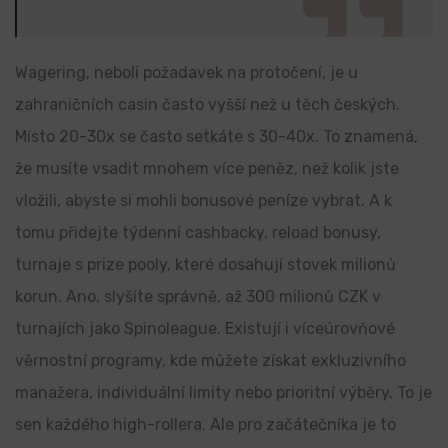
Wagering, neboli požadavek na protočení, je u
zahraničních casin často vyšší než u těch českých.
Místo 20-30x se často setkáte s 30-40x. To znamená,
že musíte vsadit mnohem více peněz, než kolik jste
vložili, abyste si mohli bonusové peníze vybrat. A k
tomu přidejte týdenní cashbacky, reload bonusy,
turnaje s prize pooly, které dosahují stovek milionů
korun. Ano, slyšíte správně, až 300 milionů CZK v
turnajích jako Spinoleague. Existují i víceúrovňové
věrnostní programy, kde můžete získat exkluzivního
manažera, individuální limity nebo prioritní výběry. To je
sen každého high-rollera. Ale pro začátečníka je to