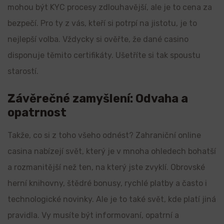
mohou být KYC procesy zdlouhavější, ale je to cena za
bezpečí. Pro ty z vás, kteří si potrpí na jistotu, je to
nejlepší volba. Vždycky si ověřte, že dané casino
disponuje těmito certifikáty. Ušetříte si tak spoustu
starostí.
Závěrečné zamyšlení: Odvaha a
opatrnost
Takže, co si z toho všeho odnést? Zahraniční online
casina nabízejí svět, který je v mnoha ohledech bohatší
a rozmanitější než ten, na který jste zvyklí. Obrovské
herní knihovny, štědré bonusy, rychlé platby a často i
technologické novinky. Ale je to také svět, kde platí jiná
pravidla. Vy musíte být informovaní, opatrní a