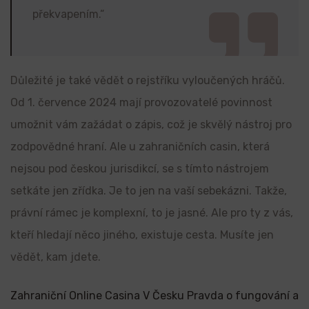
překvapením.“
Důležité je také vědět o rejstříku vyloučených hráčů.
Od 1. července 2024 mají provozovatelé povinnost
umožnit vám zažádat o zápis, což je skvělý nástroj pro
zodpovědné hraní. Ale u zahraničních casin, která
nejsou pod českou jurisdikcí, se s tímto nástrojem
setkáte jen zřídka. Je to jen na vaší sebekázni. Takže,
právní rámec je komplexní, to je jasné. Ale pro ty z vás,
kteří hledají něco jiného, existuje cesta. Musíte jen
vědět, kam jdete.
Zahraniční Online Casina V Česku Pravda o fungování a