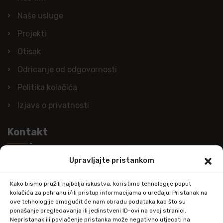
Naše usluge
Projekti
Otisak
Odricanje od odgovornosti
Politika kolačića
Izjava o privatnosti
Kontakt
Upravljajte pristankom
Nazovite nas
+385 (0)98 978 98 09
Kako bismo pružili najbolja iskustva, koristimo tehnologije poput
kolačića za pohranu i/ili pristup informacijama o uređaju. Pristanak na
Pošaljite e-mail
ove tehnologije omogućit će nam obradu podataka kao što su
ponašanje pregledavanja ili jedinstveni ID-ovi na ovoj stranici.
info@kupitapetu.com
Nepristanak ili povlačenje pristanka može negativno utjecati na