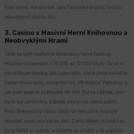
typy coinů. Ale pro mě, jako fanouška krypta, to bylo
jako objevit zlatou žílu.
3. Casino s Masivní Herní Knihovnou a
Neobvyklými Hrami
Tady se vám naskytne opravdový herní festival.
Mluvíme o casinech s 10 000 až 12 000 tituly. To už je
něco! Nejen klasika, ale i speciality, které jinde nevidíte.
Game-show sloty, instantní hry, VR-kasina. Pamatuji si,
jak jsem poprvé vyzkoušel VR slot. Byl to zážitek, jako
bych byl uvnitř hry. Zážitek, který vás úplně pohltí.
Pros: Nekonečný výběr, nikdy se nenudíte, můžete
zkoušet nové věci každý den. Cons: Někdy je tolik her,
že je těžké si vybrat, a můžete se ztratit v té záplavě.