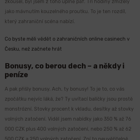
zkoušel, byl jsem z toho úplně paf. Tři hodiny zmizely
jako mávnutím kouzelného proutku. To je ten rozdíl,
který zahraniční scéna nabízí.
Co byste měli vědět o zahraničních online casinech v
Česku, než začnete hrát
Bonusy, co berou dech – a někdy i
peníze
A pak přišly bonusy. Ach, ty bonusy! To je to, co vás
zpočátku nejvíc láká, že? Ty uvítací balíčky jsou prostě
monstrózní. Stovky procent k vkladu, desítky až stovky
volných zatočení. Viděl jsem nabídky jako 350 % až 76
000 CZK plus 400 volných zatočení, nebo 250 % až 62
500 CZK a 250 volných zatočení. Zní to neuvěřitelně.