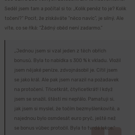
Seděl jsem tam a počítal si to: „Kolik peněz to je? Kolik
točení?“ Pocit, že získáváte “něco navíc”, je silný. Ale
víte, co se říká: “Žádný oběd není zadarmo.”
„Jednou jsem si vzal jeden z těch obřích
bonusů. Byla to nabídka s 300 % k vkladu. Vložil
jsem nějaké peníze, zdvojnásobil je. Cítil jsem
se jako král. Ale pak jsem narazil na požadavek
na protočení. Třicetkrát, čtyřicetkrát! I když
jsem se snažil, štěstí mi nepřálo. Pamatuji si,
jak jsem si myslel, že točím bezmyšlenkovitě, a
najednou bylo osmdesát euro pryč, ještě než
se bonus vůbec protočil. Byla to tvrdá lekce.“