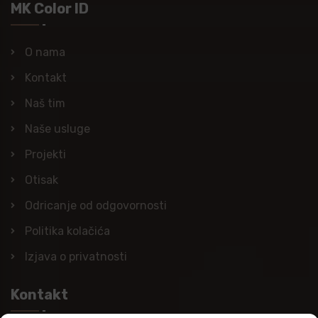
MK Color ID
O nama
Kontakt
Naš tim
Naše usluge
Projekti
Otisak
Odricanje od odgovornosti
Politika kolačića
Izjava o privatnosti
Kontakt