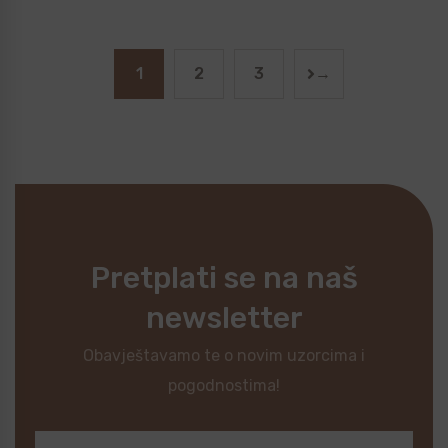
1
2
3
→
Pretplati se na naš
newsletter
Obavještavamo te o novim uzorcima i
pogodnostima!