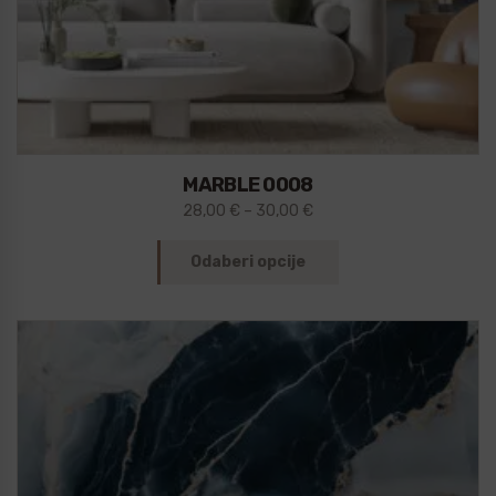
MARBLE 0008
28,00
€
–
30,00
€
Odaberi opcije