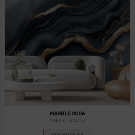
MARBLE 0006
28,00
€
–
30,00
€
Odaberi opcije