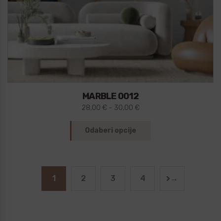
MARBLE 0012
28,00
€
–
30,00
€
Odaberi opcije
1
2
3
4
→