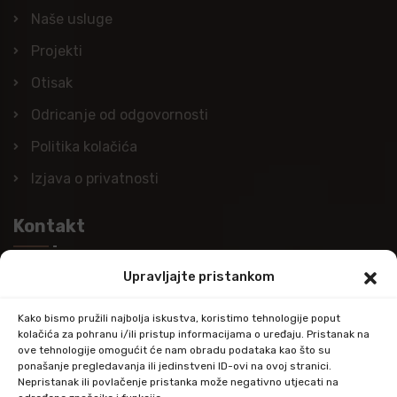
Naše usluge
Projekti
Otisak
Odricanje od odgovornosti
Politika kolačića
Izjava o privatnosti
Kontakt
Upravljajte pristankom
Nazovite nas
+385 (0)98 978 98 09
Kako bismo pružili najbolja iskustva, koristimo tehnologije poput
kolačića za pohranu i/ili pristup informacijama o uređaju. Pristanak na
Pošaljite e-mail
ove tehnologije omogućit će nam obradu podataka kao što su
ponašanje pregledavanja ili jedinstveni ID-ovi na ovoj stranici.
info@kupitapetu.com
Nepristanak ili povlačenje pristanka može negativno utjecati na