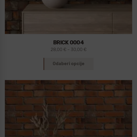
BRICK 0004
28,00
€
–
30,00
€
Odaberi opcije