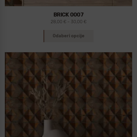
BRICK 0007
28,00
€
–
30,00
€
Odaberi opcije