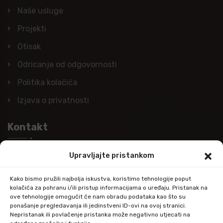
Naše usluge
Projekti
Otisak
Odricanje od odgovornosti
Politika kolačića
Izjava o privatnosti
Kontakt
Upravljajte pristankom
Nazovite nas
+385 (0)98 978 98 09
Kako bismo pružili najbolja iskustva, koristimo tehnologije poput
kolačića za pohranu i/ili pristup informacijama o uređaju. Pristanak na
Pošaljite e-mail
ove tehnologije omogućit će nam obradu podataka kao što su
ponašanje pregledavanja ili jedinstveni ID-ovi na ovoj stranici.
info@kupitapetu.com
Nepristanak ili povlačenje pristanka može negativno utjecati na