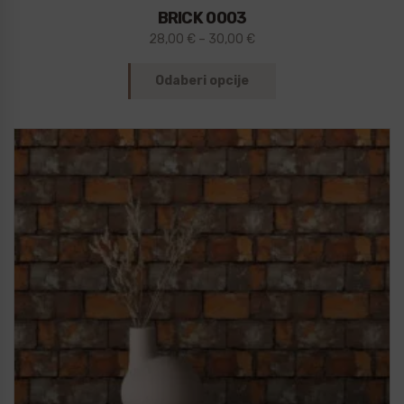
BRICK 0003
28,00
€
–
30,00
€
Odaberi opcije