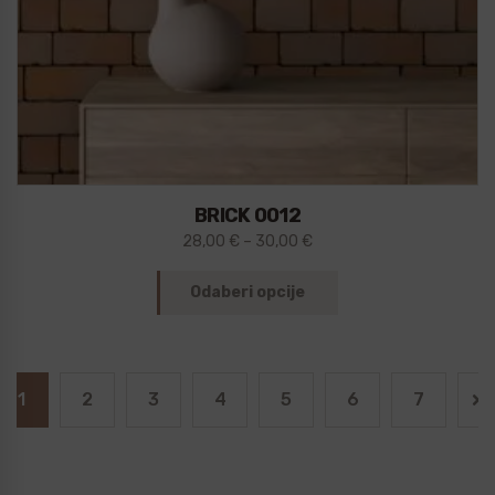
BRICK 0012
28,00
€
–
30,00
€
Odaberi opcije
1
2
3
4
5
6
7