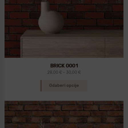
BRICK 0001
28,00
€
–
30,00
€
Odaberi opcije