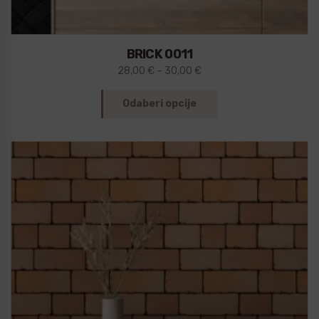
BRICK 0011
28,00
€
–
30,00
€
Odaberi opcije