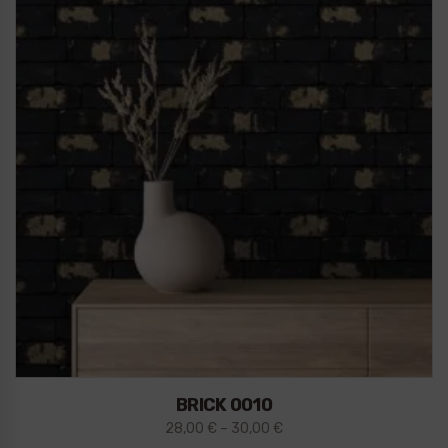
BRICK 0010
28,00
€
–
30,00
€