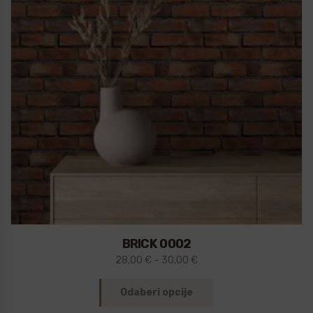
BRICK 0002
28,00
€
–
30,00
€
Odaberi opcije