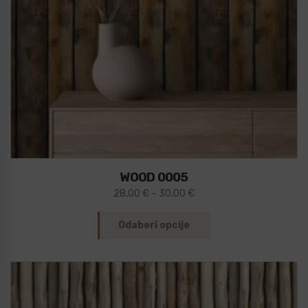
WOOD 0005
28,00
€
–
30,00
€
Odaberi opcije