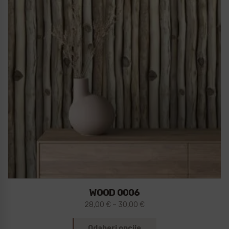
WOOD 0006
28,00
€
–
30,00
€
Odaberi opcije