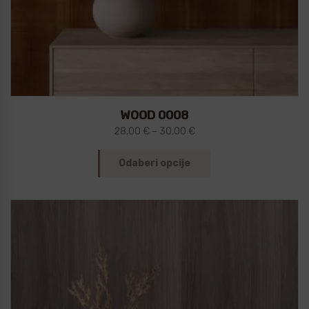
WOOD 0008
28,00
€
–
30,00
€
Odaberi opcije