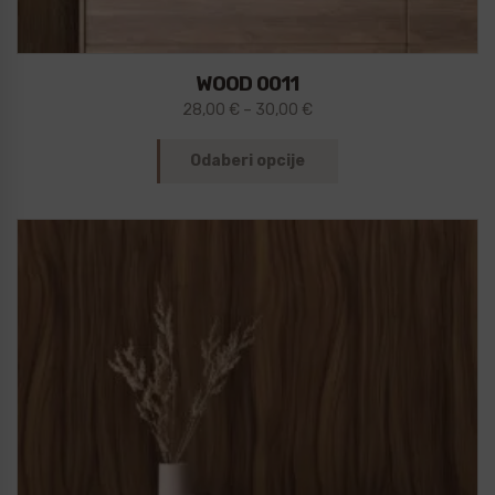
WOOD 0011
28,00
€
–
30,00
€
Odaberi opcije