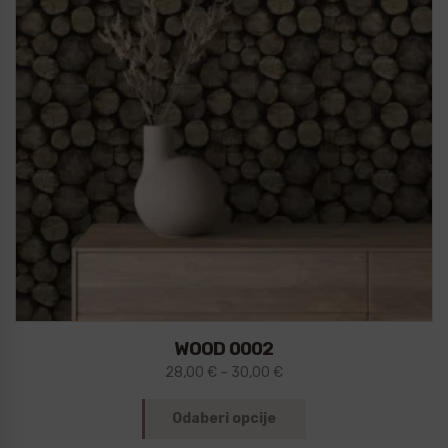
WOOD 0002
28,00
€
–
30,00
€
Odaberi opcije