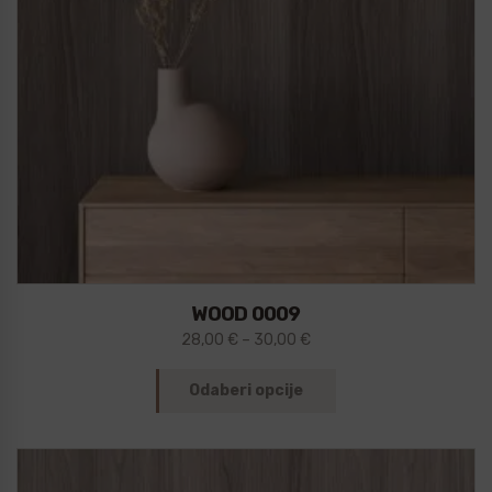
WOOD 0009
28,00
€
–
30,00
€
Odaberi opcije