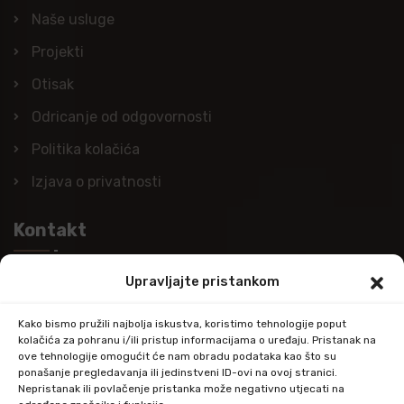
Naše usluge
Projekti
Otisak
Odricanje od odgovornosti
Politika kolačića
Izjava o privatnosti
Kontakt
Upravljajte pristankom
Nazovite nas
+385 (0)98 978 98 09
Kako bismo pružili najbolja iskustva, koristimo tehnologije poput
kolačića za pohranu i/ili pristup informacijama o uređaju. Pristanak na
Pošaljite e-mail
ove tehnologije omogućit će nam obradu podataka kao što su
ponašanje pregledavanja ili jedinstveni ID-ovi na ovoj stranici.
info@kupitapetu.com
Nepristanak ili povlačenje pristanka može negativno utjecati na