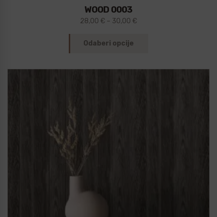
WOOD 0003
28,00
€
–
30,00
€
Odaberi opcije