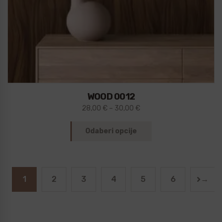
WOOD 0012
28,00
€
–
30,00
€
Odaberi opcije
1
2
3
4
5
6
→