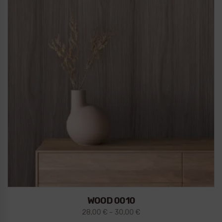
WOOD 0010
28,00
€
–
30,00
€