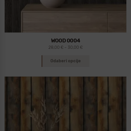
WOOD 0004
28,00
€
–
30,00
€
Odaberi opcije