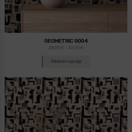
GEOMETRIC 0004
28,00
€
–
30,00
€
Odaberi opcije