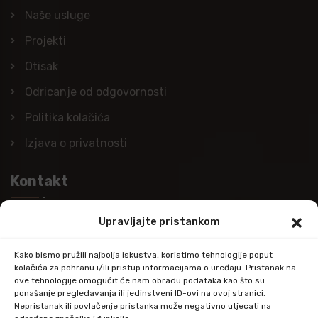
Naše usluge
Projekti
Otisak
Odricanje od odgovornosti
Politika kolačića
Izjava o privatnosti
Kontakt
Upravljajte pristankom
Nazovite nas
+385 (0)98 978 98 09
Kako bismo pružili najbolja iskustva, koristimo tehnologije poput
kolačića za pohranu i/ili pristup informacijama o uređaju. Pristanak na
Pošaljite e-mail
ove tehnologije omogućit će nam obradu podataka kao što su
ponašanje pregledavanja ili jedinstveni ID-ovi na ovoj stranici.
info@kupitapetu.com
Nepristanak ili povlačenje pristanka može negativno utjecati na