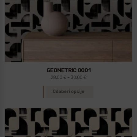
GEOMETRIC 0001
28,00
€
–
30,00
€
Odaberi opcije