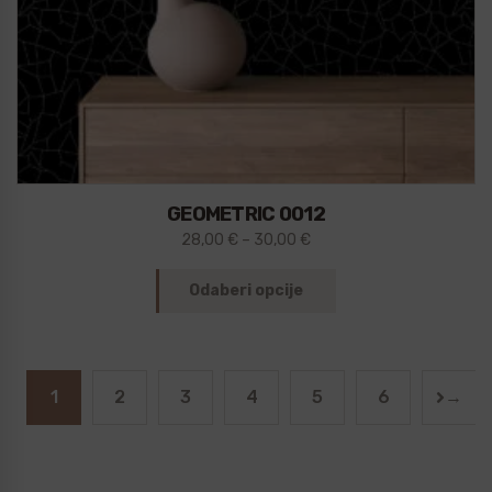
GEOMETRIC 0012
28,00
€
–
30,00
€
Odaberi opcije
1
2
3
4
5
6
→