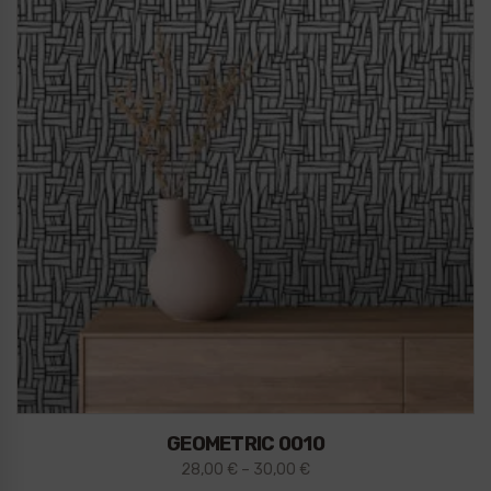
GEOMETRIC 0010
28,00
€
–
30,00
€