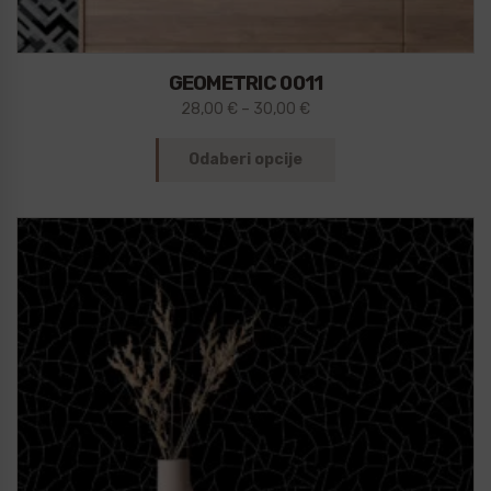
GEOMETRIC 0011
28,00
€
–
30,00
€
Odaberi opcije