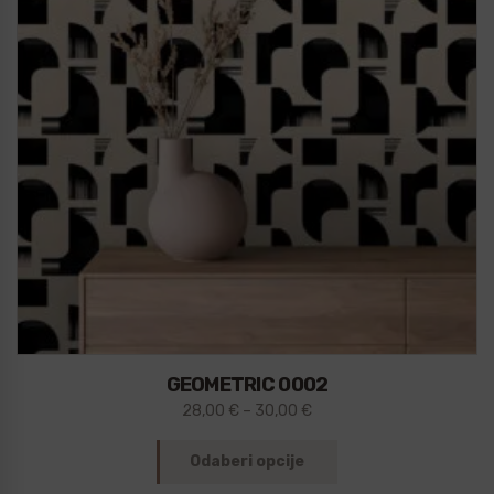
GEOMETRIC 0002
28,00
€
–
30,00
€
Odaberi opcije