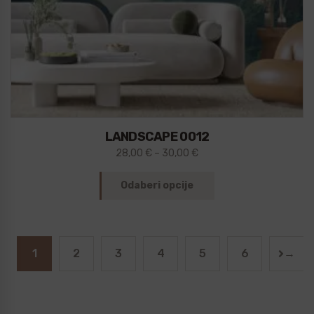
LANDSCAPE 0012
28,00
€
–
30,00
€
Odaberi opcije
1
2
3
4
5
6
→