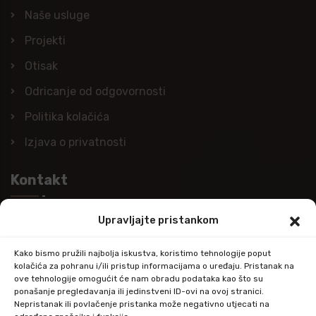
Naše usluge
Projekti
Otisak
Odricanje od odgovornosti
Politika kolačića
Izjava o privatnosti
Kontakt
Upravljajte pristankom
Nazovite nas
+385 (0)98 978 98 09
Kako bismo pružili najbolja iskustva, koristimo tehnologije poput
kolačića za pohranu i/ili pristup informacijama o uređaju. Pristanak na
Pošaljite e-mail
ove tehnologije omogućit će nam obradu podataka kao što su
ponašanje pregledavanja ili jedinstveni ID-ovi na ovoj stranici.
info@kupitapetu.com
Nepristanak ili povlačenje pristanka može negativno utjecati na