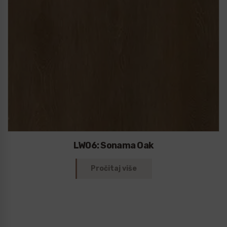
LW06: Sonama Oak
Pročitaj više