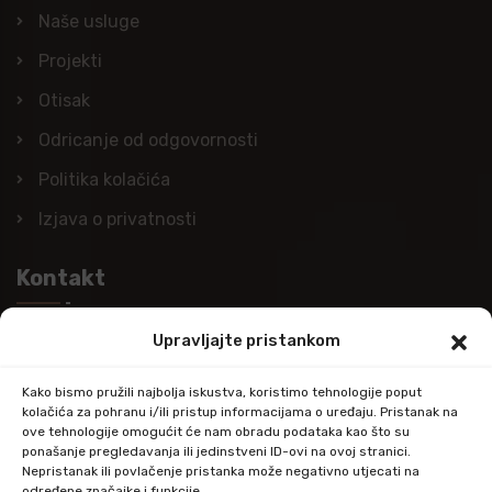
Naše usluge
Projekti
Otisak
Odricanje od odgovornosti
Politika kolačića
Izjava o privatnosti
Kontakt
Upravljajte pristankom
Nazovite nas
+385 (0)98 978 98 09
Kako bismo pružili najbolja iskustva, koristimo tehnologije poput
kolačića za pohranu i/ili pristup informacijama o uređaju. Pristanak na
Pošaljite e-mail
ove tehnologije omogućit će nam obradu podataka kao što su
ponašanje pregledavanja ili jedinstveni ID-ovi na ovoj stranici.
info@kupitapetu.com
Nepristanak ili povlačenje pristanka može negativno utjecati na
određene značajke i funkcije.