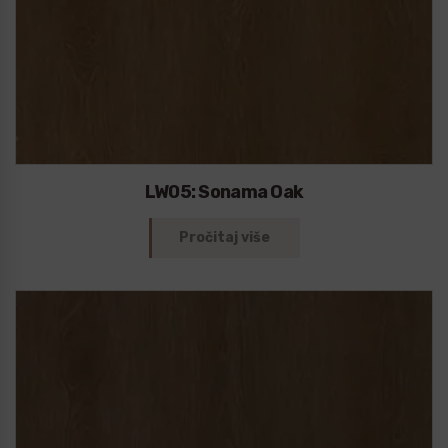
LW05: Sonama Oak
Pročitaj više