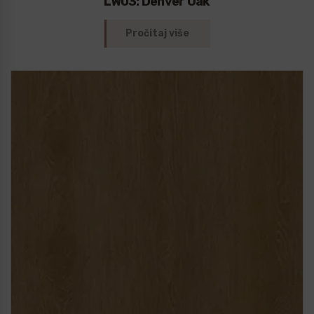
LW03: Denver Oak
Pročitaj više