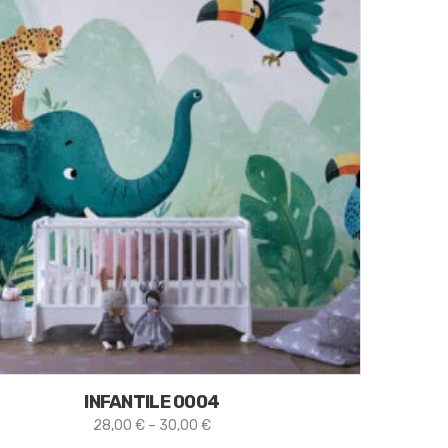
INFANTILE 0004
28,00
€
–
30,00
€