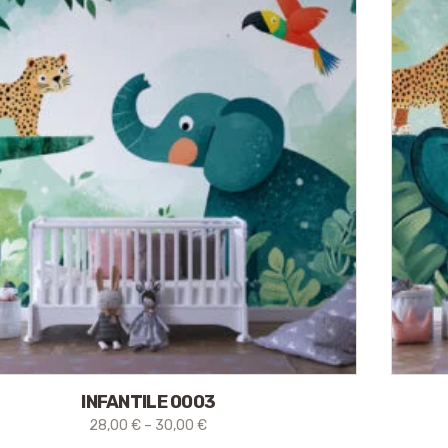
INFANTILE 0003
28,00
€
–
30,00
€