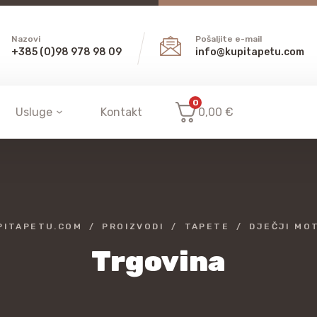
Nazovi
Pošaljite e-mail
+385 (0)98 978 98 09
info@kupitapetu.com
0
Usluge
Kontakt
0,00
€
PITAPETU.COM
PROIZVODI
TAPETE
DJEČJI MOT
Trgovina