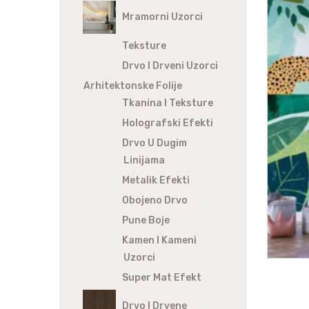
Mramorni Uzorci
Teksture
Drvo I Drveni Uzorci
Arhitektonske Folije
Tkanina I Teksture
Holografski Efekti
Drvo U Dugim
Linijama
Metalik Efekti
Obojeno Drvo
Pune Boje
Kamen I Kameni
Uzorci
Super Mat Efekt
Drvo I Drvene